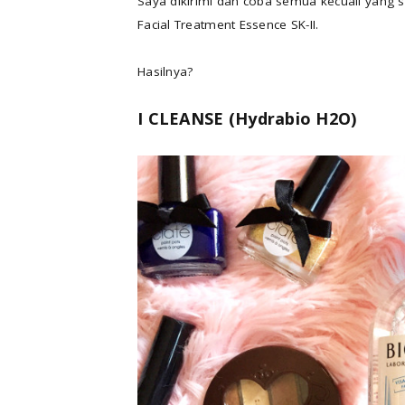
Saya dikirimi dan coba semua kecuali yang s
Facial Treatment Essence SK-II.
Hasilnya?
I CLEANSE (Hydrabio H2O)