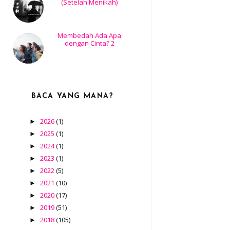
(Setelah Menikah)
Membedah Ada Apa
dengan Cinta? 2
BACA YANG MANA?
2026
(1)
►
2025
(1)
►
2024
(1)
►
2023
(1)
►
2022
(5)
►
2021
(10)
►
2020
(17)
►
2019
(51)
►
2018
(105)
►