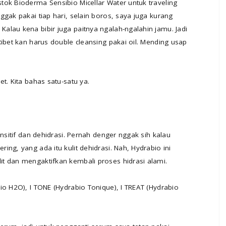
tok Bioderma Sensibio Micellar Water untuk traveling
gak pakai tiap hari, selain boros, saya juga kurang
lau kena bibir juga paitnya ngalah-ngalahin jamu. Jadi
Ribet kan harus double cleansing pakai oil. Mending usap
t. Kita bahas satu-satu ya.
ensitif dan dehidrasi. Pernah denger nggak sih kalau
ng, yang ada itu kulit dehidrasi. Nah, Hydrabio ini
t dan mengaktifkan kembali proses hidrasi alami.
io H2O), I TONE (Hydrabio Tonique), I TREAT (Hydrabio