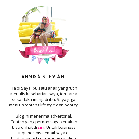
ANNISA STEVIANI
Halo! Saya ibu satu anak yang rutin
menulis keseharian saya, terutama
suka duka menjadi ibu. Saya juga
menulis tentang lifestyle dan beauty.
Blog ini menerima advertorial.
Contoh yang pernah saya kerjakan
bisa dilihat di
sini
. Untuk business
inquiries bisa email saya di
hi[at]annisast.com. Happy reading!