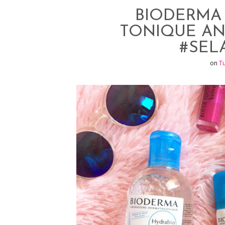
e
p
BIODERMA 
r
r
TONIQUE AN
e
#SEL
s
on
Tu
t