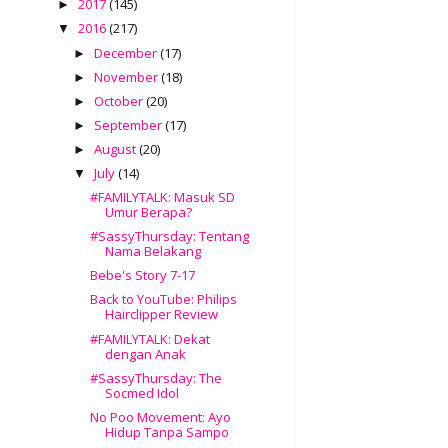
2017
(145)
►
2016
(217)
▼
December
(17)
►
November
(18)
►
October
(20)
►
September
(17)
►
August
(20)
►
July
(14)
▼
#FAMILYTALK: Masuk SD
Umur Berapa?
#SassyThursday: Tentang
Nama Belakang
Bebe's Story 7-17
Back to YouTube: Philips
Hairclipper Review
#FAMILYTALK: Dekat
dengan Anak
#SassyThursday: The
Socmed Idol
No Poo Movement: Ayo
Hidup Tanpa Sampo