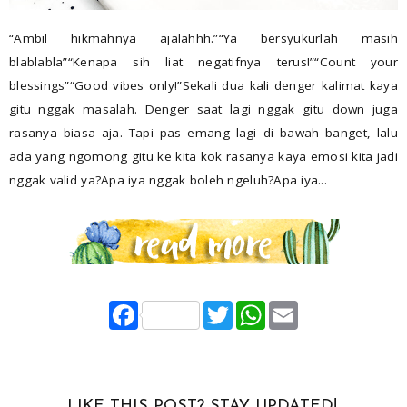
“Ambil hikmahnya ajalahhh.”“Ya bersyukurlah masih
blablabla”“Kenapa sih liat negatifnya terus!”“Count your
blessings”“Good vibes only!”Sekali dua kali denger kalimat kaya
gitu nggak masalah. Denger saat lagi nggak gitu down juga
rasanya biasa aja. Tapi pas emang lagi di bawah banget, lalu
ada yang ngomong gitu ke kita kok rasanya kaya emosi kita jadi
nggak valid ya?Apa iya nggak boleh ngeluh?Apa iya...
F
T
W
E
a
w
h
m
c
i
a
a
e
t
t
i
b
t
s
l
o
e
A
o
r
p
LIKE THIS POST? STAY UPDATED!