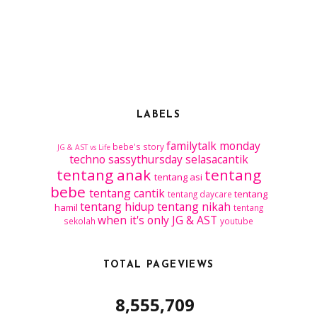
LABELS
familytalk
monday
bebe's story
JG & AST vs Life
techno
sassythursday
selasacantik
tentang anak
tentang
tentang asi
bebe
tentang cantik
tentang
tentang daycare
tentang hidup
tentang nikah
hamil
tentang
when it's only JG & AST
sekolah
youtube
TOTAL PAGEVIEWS
8,555,709