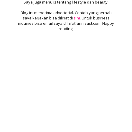
Saya juga menulis tentang lifestyle dan beauty.
Blog ini menerima advertorial. Contoh yang pernah
saya kerjakan bisa dilihat di
sini
. Untuk business
inquiries bisa email saya di hi[at]annisast.com. Happy
reading!