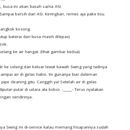
, busa ini akan basah sama ASI.
ampai bersih dari ASI. Keringkan, remes aja pake tisu.
 mangkok kosong.
utup baterai dan busa masih dilepas)
rok.
elang ke air hangat. (lihat gambar kedua)
lir ke selang dan keluar lewat bawah Swing yang tadinya
ampai air di gelas habis. Ini gunanya biar daleman
ipe cleaning gitu. Canggih ya! Setelah air di gelas
iputar-putar di udara ala koboi. -_____- Terus nyalakan
engan sendirinya.
nya Swing ini di-service kalau memang hisapannya sudah