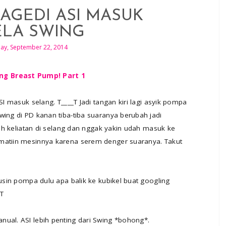
AGEDI ASI MASUK
LA SWING
y, September 22, 2014
ng Breast Pump! Part 1
SI masuk selang. T____T Jadi tangan kiri lagi asyik pompa
wing di PD kanan tiba-tiba suaranya berubah jadi
udah keliatan di selang dan nggak yakin udah masuk ke
 matiin mesinnya karena serem denger suaranya. Takut
rusin pompa dulu apa balik ke kubikel buat googling
_T
nual. ASI lebih penting dari Swing *bohong*.