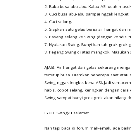
2. Buka busa abu-abu. Kalau ASI udah masuk
3. Cuci busa abu-abu sampai nggak lengket. S
4. Cuci selang.
5. Siapkan satu gelas berisi air hangat dan
6. Pasang selang ke Swing (dengan kondisi t
7. Nyalakan Swing. Bunyi kan tuh grok grok g
8. Pegang Swing di atas mangkok. Masukan s
AJAIB. Air hangat dari gelas sekarang menga
tertutup busa. Diamkan beberapa saat atau s
Swing nggak lengket kena ASI. Jadi semacem p
habis, copot selang, keringkan dengan cara d
Swing sampai bunyi grok grok akan hilang d
FYUH. Swingku selamat.
Nah tapi baca di forum mak-emak, ada baik