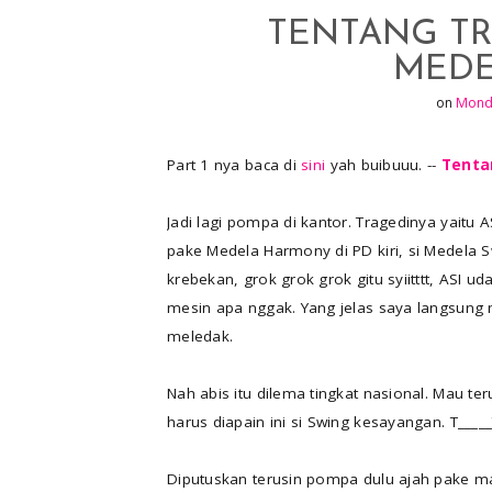
e
p
TENTANG TR
r
r
MEDE
e
on
Monda
s
t
Part 1 nya baca di
sini
yah buibuuu. --
Tenta
Jadi lagi pompa di kantor. Tragedinya yaitu A
pake Medela Harmony di PD kiri, si Medela S
krebekan, grok grok grok gitu syiitttt, ASI 
mesin apa nggak. Yang jelas saya langsung
meledak.
Nah abis itu dilema tingkat nasional. Mau te
harus diapain ini si Swing kesayangan. T____
Diputuskan terusin pompa dulu ajah pake ma