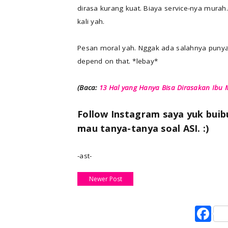
dirasa kurang kuat. Biaya service-nya murah
kali yah.
Pesan moral yah. Nggak ada salahnya puny
depend on that. *lebay*
(Baca:
13 Hal yang Hanya Bisa Dirasakan Ibu 
Follow Instagram saya yuk buib
mau tanya-tanya soal ASI. :)
-ast-
Newer Post
F
a
c