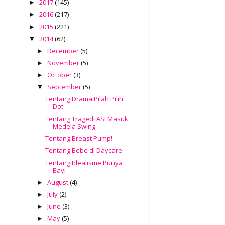
2017
(145)
►
2016
(217)
►
2015
(221)
►
2014
(62)
▼
December
(5)
►
November
(5)
►
October
(3)
►
September
(5)
▼
Tentang Drama Pilah Pilih
Dot
Tentang Tragedi ASI Masuk
Medela Swing
Tentang Breast Pump!
Tentang Bebe di Daycare
Tentang Idealisme Punya
Bayi
August
(4)
►
July
(2)
►
June
(3)
►
May
(5)
►