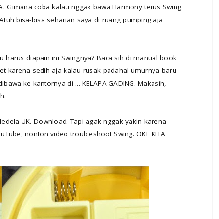
Gimana coba kalau nggak bawa Harmony terus Swing
tuh bisa-bisa seharian saya di ruang pumping aja
au harus diapain ini Swingnya? Baca sih di manual book
get karena sedih aja kalau rusak padahal umurnya baru
 dibawa ke kantornya di ... KELAPA GADING. Makasih,
h.
Medela UK. Download. Tapi agak nggak yakin karena
ouTube, nonton video troubleshoot Swing. OKE KITA