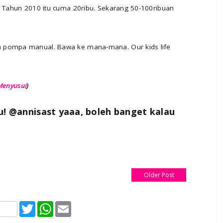
. Tahun 2010 itu cuma 20ribu. Sekarang 50-100ribuan
a pompa manual. Bawa ke mana-mana. Our kids life
Menyusui
)
u! @annisast yaaa, boleh banget kalau
Older Post
T
W
E
w
h
m
i
a
a