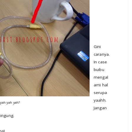
Gini
caranya.
In case
buibu
mengal
ami hal
serupa
yaahh.
 yah yah yah?
Jangan
bingung.
ma)