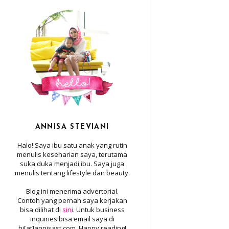
ANNISA STEVIANI
Halo! Saya ibu satu anak yang rutin
menulis keseharian saya, terutama
suka duka menjadi ibu. Saya juga
menulis tentang lifestyle dan beauty.
Blog ini menerima advertorial.
Contoh yang pernah saya kerjakan
bisa dilihat di
sini
. Untuk business
inquiries bisa email saya di
hi[at]annisast.com. Happy reading!