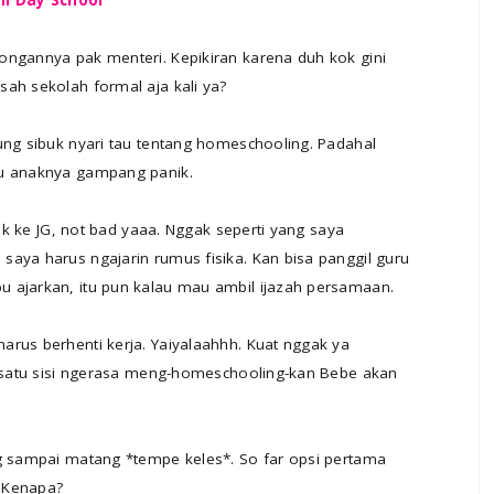
ongannya pak menteri. Kepikiran karena duh kok gini
ah sekolah formal aja kali ya?
ung sibuk nyari tau tentang homeschooling. Padahal
ku anaknya gampang panik.
ink ke JG, not bad yaaa. Nggak seperti yang saya
aya harus ngajarin rumus fisika. Kan bisa panggil guru
 ajarkan, itu pun kalau mau ambil ijazah persamaan.
arus berhenti kerja. Yaiyalaahhh. Kuat nggak ya
di satu sisi ngerasa meng-homeschooling-kan Bebe akan
ng sampai matang *tempe keles*. So far opsi pertama
. Kenapa?