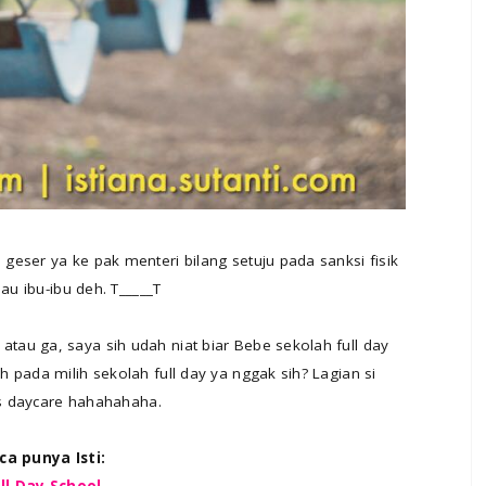
eser ya ke pak menteri bilang setuju pada sanksi fisik
au ibu-ibu deh. T_____T
au ga, saya sih udah niat biar Bebe sekolah full day
 pada milih sekolah full day ya nggak sih? Lagian si
ias daycare hahahahaha.
ca punya Isti:
ll Day School