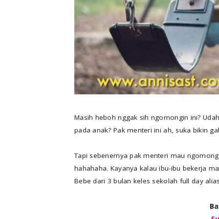
Masih heboh nggak sih ngomongin ini? Udah g
pada anak? Pak menteri ini ah, suka bikin gal
Tapi sebenernya pak menteri mau ngomong at
hahahaha. Kayanya kalau ibu-ibu bekerja mah
Bebe dari 3 bulan keles sekolah full day al
Ba
Fu