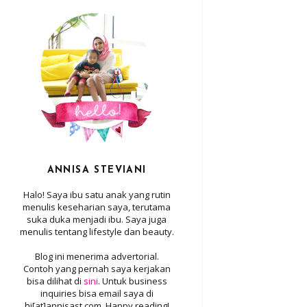
ANNISA STEVIANI
Halo! Saya ibu satu anak yang rutin
menulis keseharian saya, terutama
suka duka menjadi ibu. Saya juga
menulis tentang lifestyle dan beauty.
Blog ini menerima advertorial.
Contoh yang pernah saya kerjakan
bisa dilihat di
sini
. Untuk business
inquiries bisa email saya di
hi[at]annisast.com. Happy reading!