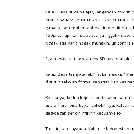
Kalau Bebe suka belajar, jangankan mikiri
BIAR BISA MASUK INTERNATIONAL SCHOOL. Se
gimana, semurah-murahnya international sch
150juta. Tapi kan siapa tau ya nggak? Siapa
Nggak ada yang nggak mungkin, unicorn is rea
*ya meskipun tetep survey SD nasional plus s
Kalau Bebe ternyata lebih suka melukis? Me
disuruh sekolah formal seharian kan kasih
Kacaunya, kedua keputusan itu akan sama b
ass off biar bisa bayar sekolahnya. Kalau m
deg-degan sendiri mikirin keduanya lol.
Tapi itu kan sayaaaa. Kalau se-Indonesia har