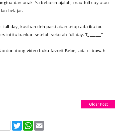
ngtua dan anak. Ya bebasin ajalah, mau full day atau
dan belajar.
full day, kasihan deh pasti akan tetap ada ibu-ibu
 ini itu bahkan setelah sekolah full day. T_______T
 Nonton dong video buku favorit Bebe, ada di bawah
Older Post
T
W
E
w
h
m
i
a
a
t
t
i