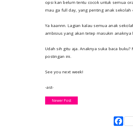
opsi kan belum tentu cocok untuk semua ora
mau ga full day, yang penting anak sekolah 
Ya kaannn. Lagian kalau semua anak sekolah 
ambisius yang akan tetep masukin anaknya les
Udah sih gitu aja. Anaknya suka baca buku?
postingan ini.
See you next week!
-ast-
Newer Post
F
a
c
e