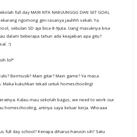
n sekolah full day MARI KITA NABUUNGGG DAN SET GOAL
karang ngomong gini rasanya jauhhh sekali. Ya
ool, sebulan SD aja bisa 8-9juta. Uang masuknya bisa
 tau dalam beberapa tahun ada keajaiban apa gitu?
l. :')
ih lol*
nulis? Bermusik? Main gitar? Main game? Ya masa
an. Maka kukuhkan tekad untuk homeschooling!
eratnya. Kalau mau sekolah bagus, we need to work our
au homeschooling, artinya saya keluar kerja. Whoaaa
us full day school? Kenapa diharus-harusin sih? Satu