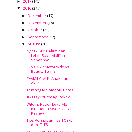
2017
(145)
►
2016
(217)
▼
December
(17)
►
November
(18)
►
October
(20)
►
September
(17)
►
August
(20)
▼
Nggak Suka Alam dan
Lebih Suka Mall? Ini
Sebabnya!
JG vs AST: Motorcycle vs
Beauty Terms
#FAMILYTALK: Anak dan
Alam
Tentang Melampaui Batas
#SassyThursday: Rokok
Witch's Pouch Love Me
Blusher in Sweet Coral
Review
Tips Persiapan Tes TOEFL
dan IELTS
#SassyThursday: Rasisme