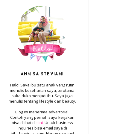
ANNISA STEVIANI
Halo! Saya ibu satu anak yang rutin
menulis keseharian saya, terutama
suka duka menjadi ibu. Saya juga
menulis tentang lifestyle dan beauty.
Blog ini menerima advertorial.
Contoh yang pernah saya kerjakan
bisa dilihat di
sini
. Untuk business
inquiries bisa email saya di
hi[at]annisast.com. Happy reading!