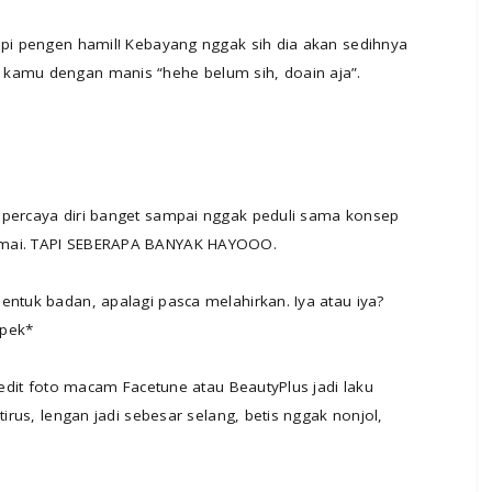
api pengen hamil! Kebayang nggak sih dia akan sedihnya
 kamu dengan manis “hehe belum sih, doain aja”.
 percaya diri banget sampai nggak peduli sama konsep
ramai. TAPI SEBERAPA BANYAK HAYOOO.
entuk badan, apalagi pasca melahirkan. Iya atau iya?
spek*
i edit foto macam Facetune atau BeautyPlus jadi laku
tirus, lengan jadi sebesar selang, betis nggak nonjol,