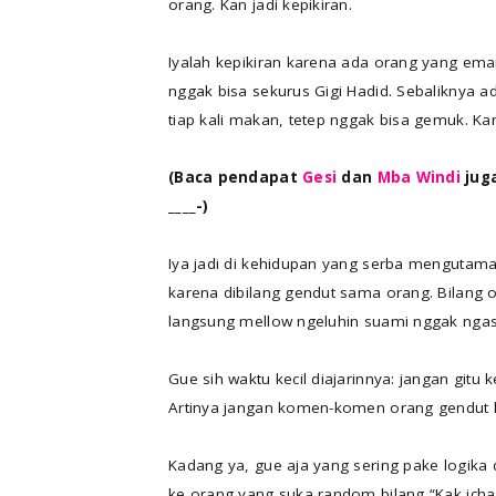
orang. Kan jadi kepikiran.
Iyalah kepikiran karena ada orang yang e
nggak bisa sekurus Gigi Hadid. Sebaliknya a
tiap kali makan, tetep nggak bisa gemuk. K
(Baca pendapat
Gesi
dan
Mba Windi
juga
____-)
Iya jadi di kehidupan yang serba mengutam
karena dibilang gendut sama orang. Bilang or
langsung mellow ngeluhin suami nggak ngasih
Gue sih waktu kecil diajarinnya: jangan git
Artinya jangan komen-komen orang gendut la
Kadang ya, gue aja yang sering pake logika 
ke orang yang suka random bilang “Kak icha