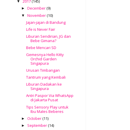
2017
(145)
▼
December
(9)
►
November
(10)
▼
Jajan-jajan di Bandung
Life is Never Fair
Liburan Sendirian, JG dan
Bebe Gimana?
Bebe Mencari SD
Gemesnya Hello Kitty
Orchid Garden
Singapura
Urusan Timbangan
Tantrum yang Kembali
Liburan Dadakan ke
Singapura
Antri Paspor Via WhatsApp
di Jakarta Pusat
Tips Sensory Play untuk
Ibu Males Beberes
October
(11)
►
September
(14)
►