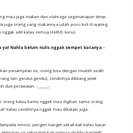
mang mau jaga makan dan olahraga segimanapun tetep
da juga orang yang makannya udah porsi kuli di warteg
an nggak adil kalau semua HARUS kurus.
 ya! Nahla belum nulis nggak sempet katanya -
akan penampilan ini, orang bisa dengan mudah sedih
ang lain gendut-gendut, sendirinya dibilang jelek
 duit perawatan. -______-
u ke orang kalau kamu nggak mau digituin sama orang.
h kalau sendirinya nggak mau dikatain juga.
daripada emosi, pengen banget sekali-kali bales kasar
 gemukan ya sekarang! Kok pipinya chubby banget!”