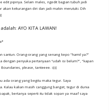
 edit pipinya. Selain males, ngedit bagian tubuh jadi
dar akan kekurangan diri dan jadi makin merutuki. Dih
((
ar adalah: AYO KITA LAWAN!
a*
n santun. Orang-orang yang senang kepo “hamil ya?”
ma dengan penyuka pertanyaan “udah isi belum?”, “kapan
 Boundaries, please, tanteeee. :((((
lau ada orang yang begitu maka tegur. Saya
. Kalau kalian masih canggung banget, tegur di dunia
apak, bertanya seperti itu tidak sopan ya maaf saya