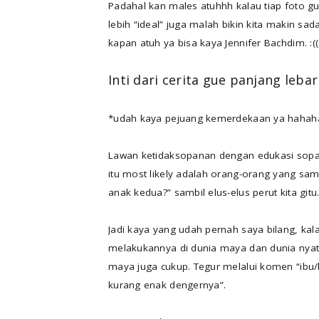
Padahal kan males atuhhh kalau tiap foto gue
lebih “ideal” juga malah bikin kita makin sa
kapan atuh ya bisa kaya Jennifer Bachdim. :((
Inti dari cerita gue panjang leb
*udah kaya pejuang kemerdekaan ya hahah
Lawan ketidaksopanan dengan edukasi sopa
itu most likely adalah orang-orang yang sa
anak kedua?” sambil elus-elus perut kita gitu.
Jadi kaya yang udah pernah saya bilang, ka
melakukannya di dunia maya dan dunia nyata
maya juga cukup. Tegur melalui komen “ibu/b
kurang enak dengernya”.