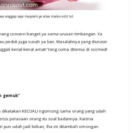
sa anggap saja majalah ya alias males edit lol
mang concern banget ya sama urusan timbangan. Ya
au peduli juga susah ya kan. Masalahnya yang diurusin
 nggak kenal-kenal amat! Yang cuma ditemui di socmed!
an gemuk”
an dikatakan KECUALI ngomong sama orang yang udah
persis perasaan orang itu soal badannya. Karena
diri pun udah jadi beban, lha ini ditambah omongan