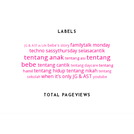
LABELS
familytalk
monday
bebe's story
JG & AST vs Life
techno
sassythursday
selasacantik
tentang anak
tentang
tentang asi
bebe
tentang cantik
tentang
tentang daycare
tentang hidup
tentang nikah
hamil
tentang
when it's only JG & AST
sekolah
youtube
TOTAL PAGEVIEWS