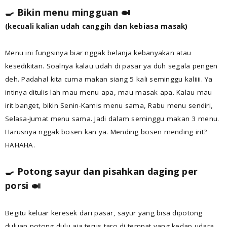
🍳 Bikin menu mingguan 🍛
(kecuali kalian udah canggih dan kebiasa masak)
Menu ini fungsinya biar nggak belanja kebanyakan atau
kesedikitan. Soalnya kalau udah di pasar ya duh segala pengen
deh. Padahal kita cuma makan siang 5 kali seminggu kaliiii. Ya
intinya ditulis lah mau menu apa, mau masak apa. Kalau mau
irit banget, bikin Senin-Kamis menu sama, Rabu menu sendiri,
Selasa-Jumat menu sama. Jadi dalam seminggu makan 3 menu.
Harusnya nggak bosen kan ya. Mending bosen mending irit?
HAHAHA.
🍳 Potong sayur dan pisahkan daging per
porsi 🍛
Begitu keluar keresek dari pasar, sayur yang bisa dipotong
duluan potong dulu aja terus taro di tempat yang kedap udara,