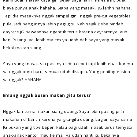
Kami udah masak kaya gini sejak saya hamil karena irit buat
biaya punya anak hahaha. Siapa yang masak? JG lahhh hahaha.
Tapi dia masaknya nggak simpel gini, nggak pre-cut vegetables
pula, jadi bangunnya lebih pagi gitu. Nah sejak Bebe pindah
daycare JG bawaannya ngantuk terus karena daycarenya jauh
kan. Pulang jadi lebih malem ya udah deh saya yang masak
bekal makan siang.
Saya yang masak sih pastinya lebih cepet tapi lebih enak karena
ya nggak buru-buru, semua udah disiapin. Yang penting efisien
ya nggak? HAHAHA.
Emang nggak bosen makan gitu terus?
Nggak lah cuma makan siang doang. Saya lebih pusing pilih
makanan di kantin karena ya gitu-gitu doang. Lagian saya sama
JG bukan yang tipe baper, kalau pagi udah masak terus ternyata
anak-anak kantor mau ke mall ya udah nanti itu bekalnya