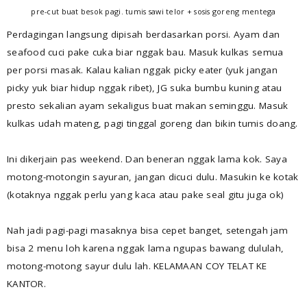
pre-cut buat besok pagi. tumis sawi telor + sosis goreng mentega
Perdagingan langsung dipisah berdasarkan porsi. Ayam dan
seafood cuci pake cuka biar nggak bau. Masuk kulkas semua
per porsi masak. Kalau kalian nggak picky eater (yuk jangan
picky yuk biar hidup nggak ribet), JG suka bumbu kuning atau
presto sekalian ayam sekaligus buat makan seminggu. Masuk
kulkas udah mateng, pagi tinggal goreng dan bikin tumis doang.
Ini dikerjain pas weekend. Dan beneran nggak lama kok. Saya
motong-motongin sayuran, jangan dicuci dulu. Masukin ke kotak
(kotaknya nggak perlu yang kaca atau pake seal gitu juga ok)
Nah jadi pagi-pagi masaknya bisa cepet banget, setengah jam
bisa 2 menu loh karena nggak lama ngupas bawang dululah,
motong-motong sayur dulu lah. KELAMAAN COY TELAT KE
KANTOR.