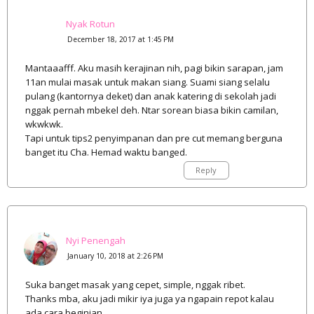
Nyak Rotun
December 18, 2017 at 1:45 PM
Mantaaafff. Aku masih kerajinan nih, pagi bikin sarapan, jam
11an mulai masak untuk makan siang. Suami siang selalu
pulang (kantornya deket) dan anak katering di sekolah jadi
nggak pernah mbekel deh. Ntar sorean biasa bikin camilan,
wkwkwk.
Tapi untuk tips2 penyimpanan dan pre cut memang berguna
banget itu Cha. Hemad waktu banged.
Reply
Nyi Penengah
January 10, 2018 at 2:26 PM
Suka banget masak yang cepet, simple, nggak ribet.
Thanks mba, aku jadi mikir iya juga ya ngapain repot kalau
ada cara beginian.