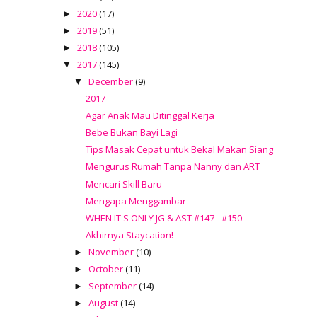
2020
(17)
►
2019
(51)
►
2018
(105)
►
2017
(145)
▼
December
(9)
▼
2017
Agar Anak Mau Ditinggal Kerja
Bebe Bukan Bayi Lagi
Tips Masak Cepat untuk Bekal Makan Siang
Mengurus Rumah Tanpa Nanny dan ART
Mencari Skill Baru
Mengapa Menggambar
WHEN IT'S ONLY JG & AST #147 - #150
Akhirnya Staycation!
November
(10)
►
October
(11)
►
September
(14)
►
August
(14)
►