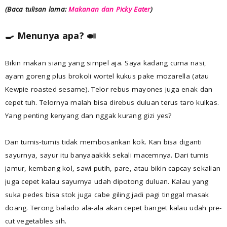
(Baca tulisan lama:
Makanan dan Picky Eater
)
🍳 Menunya apa? 🍛
Bikin makan siang yang simpel aja. Saya kadang cuma nasi,
ayam goreng plus brokoli wortel kukus pake mozarella (atau
Kewpie roasted sesame). Telor rebus mayones juga enak dan
cepet tuh. Telornya malah bisa direbus duluan terus taro kulkas.
Yang penting kenyang dan nggak kurang gizi yes?
Dan tumis-tumis tidak membosankan kok. Kan bisa diganti
sayurnya, sayur itu banyaaakkk sekali macemnya. Dari tumis
jamur, kembang kol, sawi putih, pare, atau bikin capcay sekalian
juga cepet kalau sayurnya udah dipotong duluan. Kalau yang
suka pedes bisa stok juga cabe giling jadi pagi tinggal masak
doang. Terong balado ala-ala akan cepet banget kalau udah pre-
cut vegetables sih.