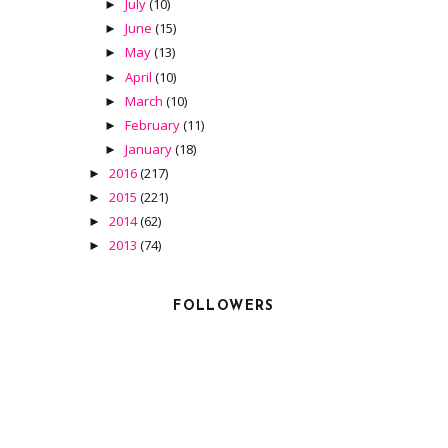
July
(10)
►
June
(15)
►
May
(13)
►
April
(10)
►
March
(10)
►
February
(11)
►
January
(18)
►
2016
(217)
►
2015
(221)
►
2014
(62)
►
2013
(74)
►
FOLLOWERS