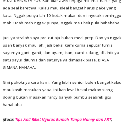
BUAT NARONYA EUY. Kan biar awet terjaga minimal harus yang
ada seal karetnya. Kalau mau ideal banget harus pake yang
kaca. Nggak punya lah 10 kotak makan demi nyetok seminggu
mah. Udah mah nggak punya, nggak mau beli pula hahahaha.
Jadi ya stralah saya pre-cut aja bukan meal prep. Dan ya nggak
usah banyak mau lah. Jadi bekal kami cuma seputar tumis
sayurnya ganti-ganti, dan ayam, ikan, cumi, udang, dll. Intinya
satu sayur ditumis dan satunya ya dimasak biasa. BIASA
GIMANA HAHAHA.
Gini pokoknya cara kami. Yang lebih senior boleh banget kalau
mau kasih masukan yaaa. Ini kan level bekal makan siang
doang bukan masakan fancy banyak bumbu seabrek gitu
hahahaha.
(Baca:
Tips Anti Ribet Ngurus Rumah Tanpa Nanny dan ART
)