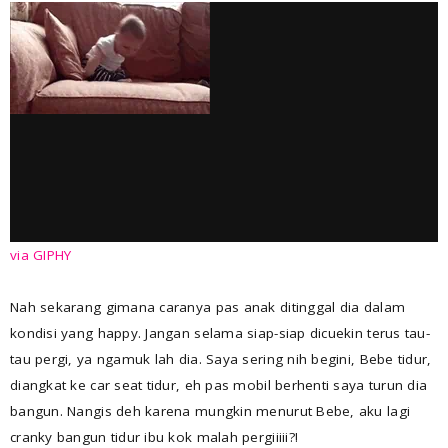
via GIPHY
Nah sekarang gimana caranya pas anak ditinggal dia dalam
kondisi yang happy. Jangan selama siap-siap dicuekin terus tau-
tau pergi, ya ngamuk lah dia. Saya sering nih begini, Bebe tidur,
diangkat ke car seat tidur, eh pas mobil berhenti saya turun dia
bangun. Nangis deh karena mungkin menurut Bebe, aku lagi
cranky bangun tidur ibu kok malah pergiiiii?!