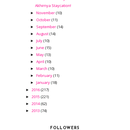
Akhirnya Staycation!
November
(10)
►
October
(11)
►
September
(14)
►
August
(14)
►
July
(10)
►
June
(15)
►
May
(13)
►
April
(10)
►
March
(10)
►
February
(11)
►
January
(18)
►
2016
(217)
►
2015
(221)
►
2014
(62)
►
2013
(74)
►
FOLLOWERS