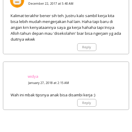
December 22, 2017 at 5:40 AM
Kalimat terakhir bener sih teh. Justru kalo sambil kerja kita
bisa lebih mudah mengerjakan hal lain. Haha tapi baru di
angan krn kenyataannya saya ga kerja hahaha tapi Insya
Alloh tahun depan mau 'disekolahin' biar bisa ngerjain yg ada
duitnya wkwk
Reply
widya
January 27, 2018 at 2:15 AM
Wah ini mbak tipsnya anak bisa disambi kerja :)
Reply