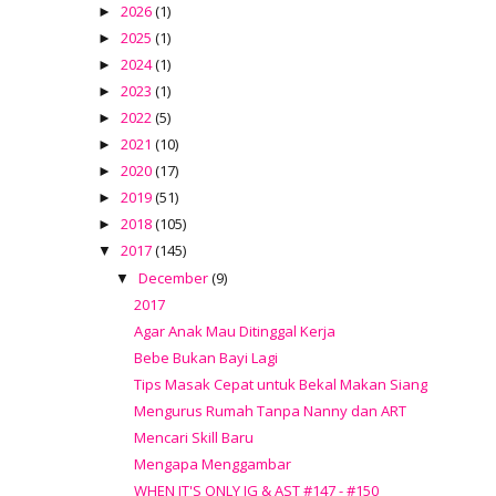
2026
(1)
►
2025
(1)
►
2024
(1)
►
2023
(1)
►
2022
(5)
►
2021
(10)
►
2020
(17)
►
2019
(51)
►
2018
(105)
►
2017
(145)
▼
December
(9)
▼
2017
Agar Anak Mau Ditinggal Kerja
Bebe Bukan Bayi Lagi
Tips Masak Cepat untuk Bekal Makan Siang
Mengurus Rumah Tanpa Nanny dan ART
Mencari Skill Baru
Mengapa Menggambar
WHEN IT'S ONLY JG & AST #147 - #150