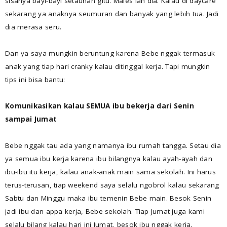
sisanya bayi-bayi setaunan gitu. Males lah dia. Kalau di daycare
sekarang ya anaknya seumuran dan banyak yang lebih tua. Jadi
dia merasa seru.
Dan ya saya mungkin beruntung karena Bebe nggak termasuk
anak yang tiap hari cranky kalau ditinggal kerja. Tapi mungkin
tips ini bisa bantu:
Komunikasikan kalau SEMUA ibu bekerja dari Senin
sampai Jumat
Bebe nggak tau ada yang namanya ibu rumah tangga. Setau dia
ya semua ibu kerja karena ibu bilangnya kalau ayah-ayah dan
ibu-ibu itu kerja, kalau anak-anak main sama sekolah. Ini harus
terus-terusan, tiap weekend saya selalu ngobrol kalau sekarang
Sabtu dan Minggu maka ibu temenin Bebe main. Besok Senin
jadi ibu dan appa kerja, Bebe sekolah. Tiap Jumat juga kami
selalu bilang kalau hari ini Jumat, besok ibu nggak kerja.