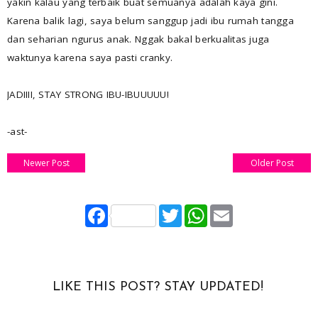
yakin kalau yang terbaik buat semuanya adalah kaya gini.
Karena balik lagi, saya belum sanggup jadi ibu rumah tangga
dan seharian ngurus anak. Nggak bakal berkualitas juga
waktunya karena saya pasti cranky.
JADIIII, STAY STRONG IBU-IBUUUUU!
-ast-
Newer Post
Older Post
F
T
W
E
a
w
h
m
c
i
a
a
e
t
t
i
b
t
s
l
o
e
A
o
r
p
LIKE THIS POST? STAY UPDATED!
k
p