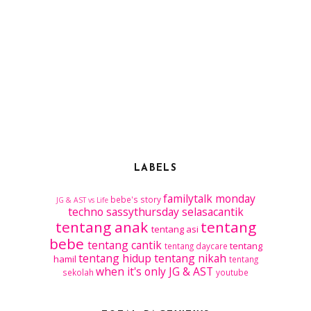
LABELS
familytalk
monday
bebe's story
JG & AST vs Life
techno
sassythursday
selasacantik
tentang anak
tentang
tentang asi
bebe
tentang cantik
tentang
tentang daycare
tentang hidup
tentang nikah
hamil
tentang
when it's only JG & AST
sekolah
youtube