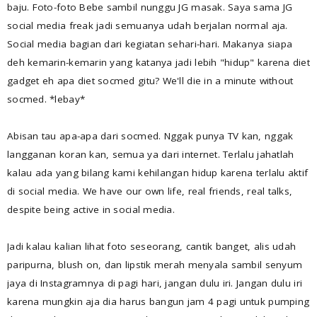
baju. Foto-foto Bebe sambil nunggu JG masak. Saya sama JG
social media freak jadi semuanya udah berjalan normal aja.
Social media bagian dari kegiatan sehari-hari. Makanya siapa
deh kemarin-kemarin yang katanya jadi lebih "hidup" karena diet
gadget eh apa diet socmed gitu? We'll die in a minute without
socmed. *lebay*
Abisan tau apa-apa dari socmed. Nggak punya TV kan, nggak
langganan koran kan, semua ya dari internet. Terlalu jahatlah
kalau ada yang bilang kami kehilangan hidup karena terlalu aktif
di social media. We have our own life, real friends, real talks,
despite being active in social media.
Jadi kalau kalian lihat foto seseorang, cantik banget, alis udah
paripurna, blush on, dan lipstik merah menyala sambil senyum
jaya di Instagramnya di pagi hari, jangan dulu iri. Jangan dulu iri
karena mungkin aja dia harus bangun jam 4 pagi untuk pumping