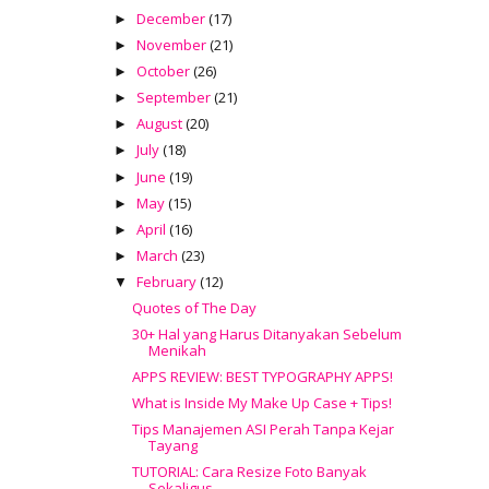
December
(17)
►
November
(21)
►
October
(26)
►
September
(21)
►
August
(20)
►
July
(18)
►
June
(19)
►
May
(15)
►
April
(16)
►
March
(23)
►
February
(12)
▼
Quotes of The Day
30+ Hal yang Harus Ditanyakan Sebelum
Menikah
APPS REVIEW: BEST TYPOGRAPHY APPS!
What is Inside My Make Up Case + Tips!
Tips Manajemen ASI Perah Tanpa Kejar
Tayang
TUTORIAL: Cara Resize Foto Banyak
Sekaligus