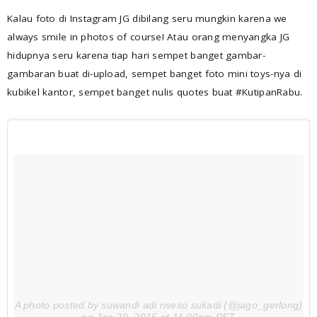
Kalau foto di Instagram JG dibilang seru mungkin karena we
always smile in photos of course! Atau orang menyangka JG
hidupnya seru karena tiap hari sempet banget gambar-
gambaran buat di-upload, sempet banget foto mini toys-nya di
kubikel kantor, sempet banget nulis quotes buat #KutipanRabu.
A photo posted by suwandi adi riseso sukadi (@jago_gerlong)
on
Jan 29, 2015 at 11:09pm PST