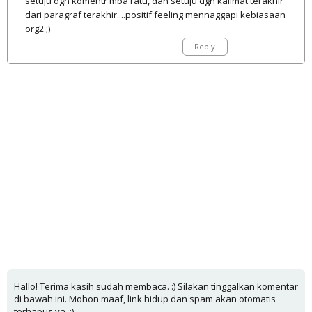
setuju dgn komentr mba ratu, dan setuju dgn kalimat terakhir
dari paragraf terakhir....positif feeling mennaggapi kebiasaan
org2 ;)
Reply
Hallo! Terima kasih sudah membaca. :) Silakan tinggalkan komentar
di bawah ini. Mohon maaf, link hidup dan spam akan otomatis
terhapus ya. :)