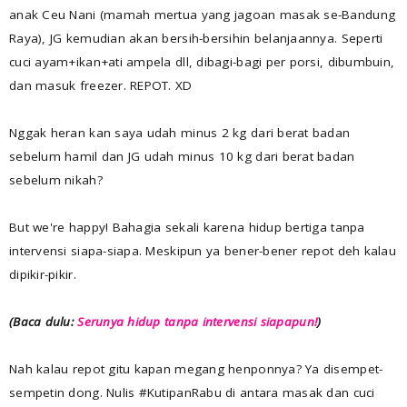
anak Ceu Nani (mamah mertua yang jagoan masak se-Bandung
Raya), JG kemudian akan bersih-bersihin belanjaannya. Seperti
cuci ayam+ikan+ati ampela dll, dibagi-bagi per porsi, dibumbuin,
dan masuk freezer. REPOT. XD
Nggak heran kan saya udah minus 2 kg dari berat badan
sebelum hamil dan JG udah minus 10 kg dari berat badan
sebelum nikah?
But we're happy! Bahagia sekali karena hidup bertiga tanpa
intervensi siapa-siapa. Meskipun ya bener-bener repot deh kalau
dipikir-pikir.
(Baca dulu:
Serunya hidup tanpa intervensi siapapun!
)
Nah kalau repot gitu kapan megang henponnya? Ya disempet-
sempetin dong. Nulis #KutipanRabu di antara masak dan cuci