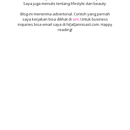
Saya juga menulis tentang lifestyle dan beauty.
Blog ini menerima advertorial. Contoh yang pernah
saya kerjakan bisa dilihat di
sini
. Untuk business
inquiries bisa email saya di hi[at]annisast.com. Happy
reading!