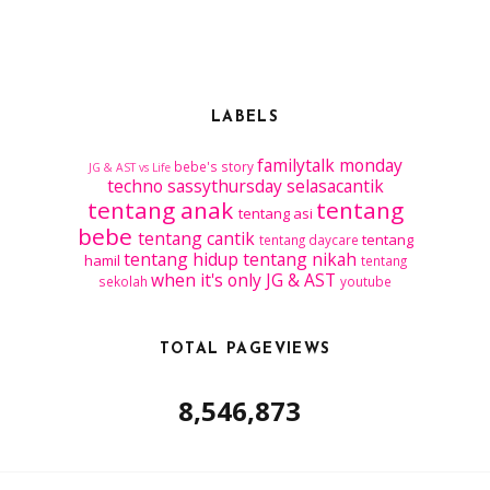
LABELS
familytalk
monday
bebe's story
JG & AST vs Life
techno
sassythursday
selasacantik
tentang anak
tentang
tentang asi
bebe
tentang cantik
tentang
tentang daycare
tentang hidup
tentang nikah
hamil
tentang
when it's only JG & AST
sekolah
youtube
TOTAL PAGEVIEWS
8,546,873