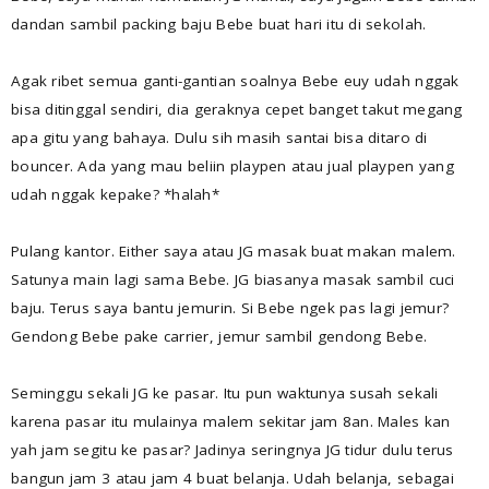
dandan sambil packing baju Bebe buat hari itu di sekolah.
Agak ribet semua ganti-gantian soalnya Bebe euy udah nggak
bisa ditinggal sendiri, dia geraknya cepet banget takut megang
apa gitu yang bahaya. Dulu sih masih santai bisa ditaro di
bouncer. Ada yang mau beliin playpen atau jual playpen yang
udah nggak kepake? *halah*
Pulang kantor. Either saya atau JG masak buat makan malem.
Satunya main lagi sama Bebe. JG biasanya masak sambil cuci
baju. Terus saya bantu jemurin. Si Bebe ngek pas lagi jemur?
Gendong Bebe pake carrier, jemur sambil gendong Bebe.
Seminggu sekali JG ke pasar. Itu pun waktunya susah sekali
karena pasar itu mulainya malem sekitar jam 8an. Males kan
yah jam segitu ke pasar? Jadinya seringnya JG tidur dulu terus
bangun jam 3 atau jam 4 buat belanja. Udah belanja, sebagai