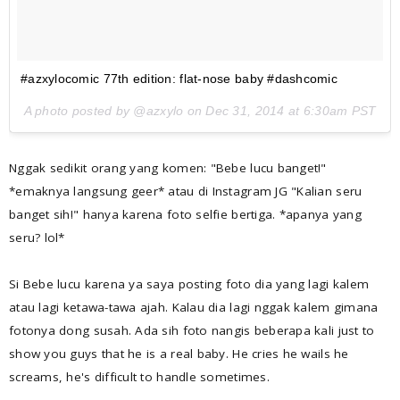
#azxylocomic 77th edition: flat-nose baby #dashcomic
A photo posted by @azxylo on
Dec 31, 2014 at 6:30am PST
Nggak sedikit orang yang komen: "Bebe lucu banget!"
*emaknya langsung geer* atau di Instagram JG "Kalian seru
banget sih!" hanya karena foto selfie bertiga. *apanya yang
seru? lol*
Si Bebe lucu karena ya saya posting foto dia yang lagi kalem
atau lagi ketawa-tawa ajah. Kalau dia lagi nggak kalem gimana
fotonya dong susah. Ada sih foto nangis beberapa kali just to
show you guys that he is a real baby. He cries he wails he
screams, he's difficult to handle sometimes.