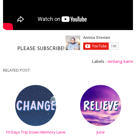
PLEASE SUBSCRIBE!
Labels :
tentang kami
RELATED POST:
10 Days Trip Down Memory Lane
June