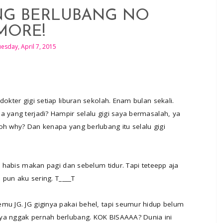
NG BERLUBANG NO
MORE!
esday, April 7, 2015
dokter gigi setiap liburan sekolah. Enam bulan sekali.
a yang terjadi? Hampir selalu gigi saya bermasalah, ya
oh why? Dan kenapa yang berlubang itu selalu gigi
i, habis makan pagi dan sebelum tidur. Tapi teteepp aja
i pun aku sering. T____T
mu JG. JG giginya pakai behel, tapi seumur hidup belum
nya nggak pernah berlubang. KOK BISAAAA? Dunia ini