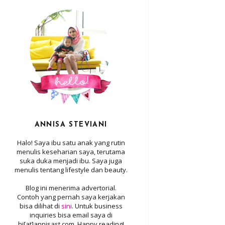
ANNISA STEVIANI
Halo! Saya ibu satu anak yang rutin
menulis keseharian saya, terutama
suka duka menjadi ibu. Saya juga
menulis tentang lifestyle dan beauty.
Blog ini menerima advertorial.
Contoh yang pernah saya kerjakan
bisa dilihat di
sini
. Untuk business
inquiries bisa email saya di
hi[at]annisast.com. Happy reading!