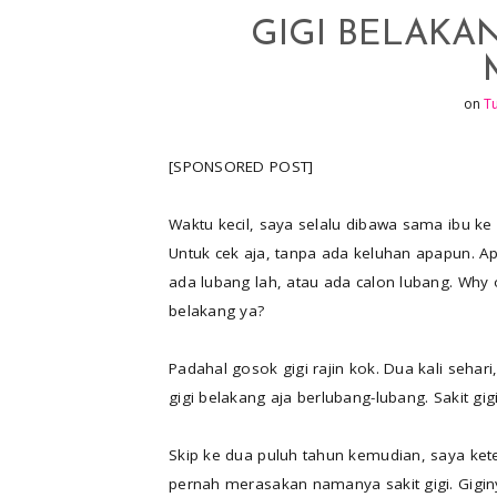
e
p
GIGI BELAKA
r
r
e
on
Tu
s
t
[SPONSORED POST]
Waktu kecil, saya selalu dibawa sama ibu ke 
Untuk cek aja, tanpa ada keluhan apapun. Ap
ada lubang lah, atau ada calon lubang. Why 
belakang ya?
Padahal gosok gigi rajin kok. Dua kali sehar
gigi belakang aja berlubang-lubang. Sakit gig
Skip ke dua puluh tahun kemudian, saya kete
pernah merasakan namanya sakit gigi. Gigi