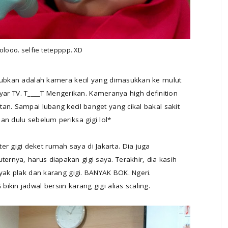
dolooo. selfie tetepppp. XD
kjubkan adalah kamera kecil yang dimasukkan ke mulut
 layar TV. T____T Mengerikan. Kameranya high definition
an. Sampai lubang kecil banget yang cikal bakal sakit
an dulu sebelum periksa gigi lol*
gigi deket rumah saya di Jakarta. Dia juga
rnya, harus diapakan gigi saya. Terakhir, dia kasih
nyak plak dan karang gigi. BANYAK BOK. Ngeri.
kin jadwal bersiin karang gigi alias scaling.