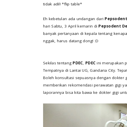
tidak adil! *flip table*
Eh kebetulan ada undangan dari
Pepsoden
hari Sabtu, 3 April kemarin di
Pepsodent
De
banyak pertanyaan di kepala tentang kenap
nggak, harus datang dong! :D
Sekilas tentang
PDEC
,
PDEC
ini merupakan p
Tempatnya di Lantai UG, Gandaria City. Tepat d
Boleh konsultasi sepuasnya dengan dokter gig
memberikan rekomendasi perawatan gigi yan
laporannya bisa kita bawa ke dokter gigi untu