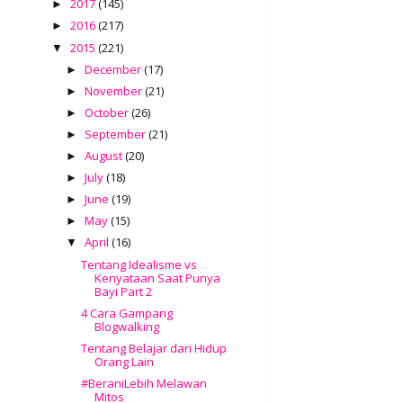
2017
(145)
►
2016
(217)
►
2015
(221)
▼
December
(17)
►
November
(21)
►
October
(26)
►
September
(21)
►
August
(20)
►
July
(18)
►
June
(19)
►
May
(15)
►
April
(16)
▼
Tentang Idealisme vs
Kenyataan Saat Punya
Bayi Part 2
4 Cara Gampang
Blogwalking
Tentang Belajar dari Hidup
Orang Lain
#BeraniLebih Melawan
Mitos