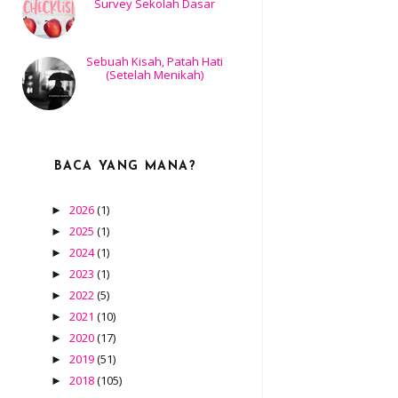
Survey Sekolah Dasar
Sebuah Kisah, Patah Hati
(Setelah Menikah)
BACA YANG MANA?
2026
(1)
►
2025
(1)
►
2024
(1)
►
2023
(1)
►
2022
(5)
►
2021
(10)
►
2020
(17)
►
2019
(51)
►
2018
(105)
►