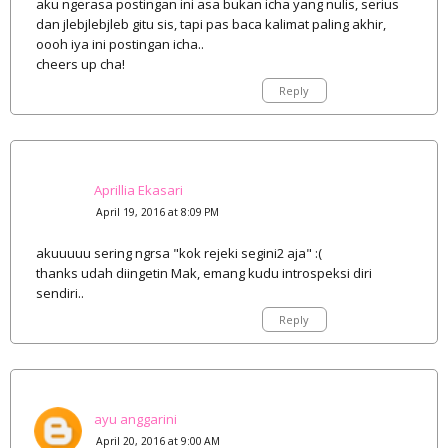
aku ngerasa postingan ini asa bukan icha yang nulis, serius
dan jlebjlebjleb gitu sis, tapi pas baca kalimat paling akhir,
oooh iya ini postingan icha..
cheers up cha!
Reply
Aprillia Ekasari
April 19, 2016 at 8:09 PM
akuuuuu sering ngrsa "kok rejeki segini2 aja" :(
thanks udah diingetin Mak, emang kudu introspeksi diri
sendiri..
Reply
ayu anggarini
April 20, 2016 at 9:00 AM