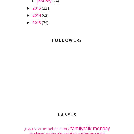
January
(24)
►
2015
(221)
►
2014
(62)
►
2013
(74)
►
FOLLOWERS
LABELS
familytalk
monday
bebe's story
JG & AST vs Life
techno
sassythursday
selasacantik