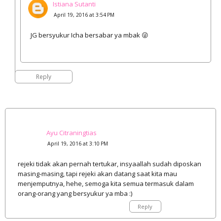
Istiana Sutanti
April 19, 2016 at 3:54 PM
JG bersyukur Icha bersabar ya mbak 😜
Reply
Ayu Citraningtias
April 19, 2016 at 3:10 PM
rejeki tidak akan pernah tertukar, insyaallah sudah diposkan
masing-masing, tapi rejeki akan datang saat kita mau
menjemputnya, hehe, semoga kita semua termasuk dalam
orang-orang yang bersyukur ya mba :)
Reply