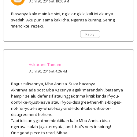
April 20, 2016 at 10:05 AM
Biasanya kalo main ke sini, ngikik-ngikik, kali ini akunya
syediih. Aku pun sama kak Icha. Ngerasa kurang. Sering
'mendikte' rezeki.
Reply
Askaranti Tamam
April 20, 2016 at 4:26 PM
Bagus tulisannya, Mba Annisa. Suka bacanya.
Akhirnya ada post Mba yg isinya agak 'merendah', biasanya
hampir selalu defensif atau nggak trima kritik kinda if-you-
dont-like-it-just-leave atau if-you-disagree-then-this-blog-is-
not-for-you-I-say-what-I-say-and-I-dont-take-critics-or-
disagreement hehehe.
Tapi tulisan yg ini membuktikan kalo Mba Annisa bisa
ngerasa salah juga ternyata, and that's very inspiring!
One good piece to read, Mbaa.