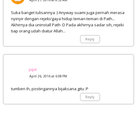
April 21, 2016 at 8:32 AM
Suka banget tulisannya :) Anyway suami juga pernah merasa
nyinyir dengan rejeki/gaya hidup teman-teman di Path...
Akhirnya dia uninstall Path :D Pada akhirnya sadar sih, rejeki
tiap orang udah diatur Allah...
Reply
pipit
April 26, 2016 at 6:08 PM
tumben ih, postingannya bijaksana gitu :P
Reply