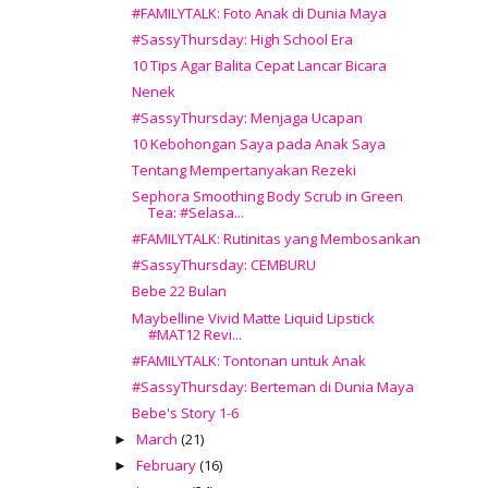
#FAMILYTALK: Foto Anak di Dunia Maya
#SassyThursday: High School Era
10 Tips Agar Balita Cepat Lancar Bicara
Nenek
#SassyThursday: Menjaga Ucapan
10 Kebohongan Saya pada Anak Saya
Tentang Mempertanyakan Rezeki
Sephora Smoothing Body Scrub in Green
Tea: #Selasa...
#FAMILYTALK: Rutinitas yang Membosankan
#SassyThursday: CEMBURU
Bebe 22 Bulan
Maybelline Vivid Matte Liquid Lipstick
#MAT12 Revi...
#FAMILYTALK: Tontonan untuk Anak
#SassyThursday: Berteman di Dunia Maya
Bebe's Story 1-6
March
(21)
►
February
(16)
►