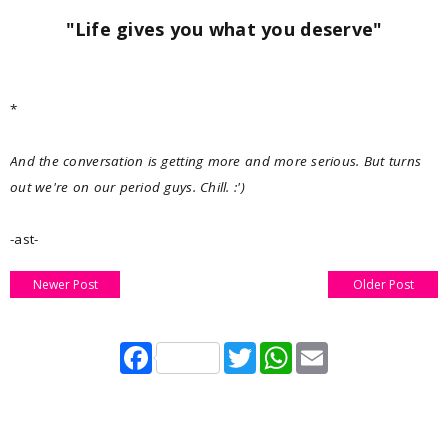
"Life gives you what you deserve"
*
And the conversation is getting more and more serious. But turns
out we're on our period guys. Chill. :')
-ast-
Newer Post
Older Post
F
T
W
E
a
w
h
m
c
i
a
a
e
t
t
i
b
t
s
l
o
e
A
o
r
p