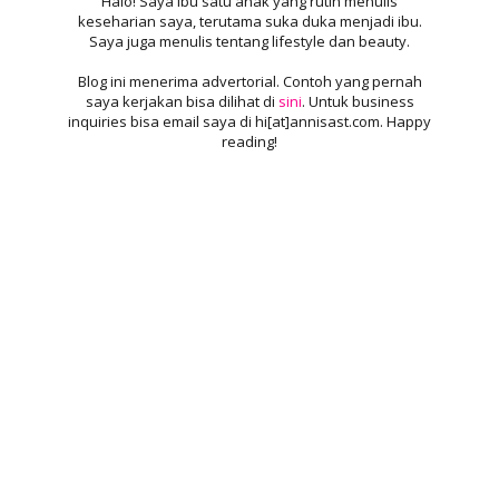
Halo! Saya ibu satu anak yang rutin menulis
keseharian saya, terutama suka duka menjadi ibu.
Saya juga menulis tentang lifestyle dan beauty.
Blog ini menerima advertorial. Contoh yang pernah
saya kerjakan bisa dilihat di
sini
. Untuk business
inquiries bisa email saya di hi[at]annisast.com. Happy
reading!