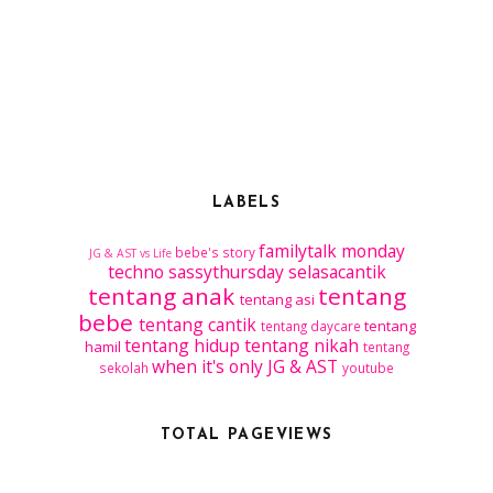
LABELS
familytalk
monday
bebe's story
JG & AST vs Life
techno
sassythursday
selasacantik
tentang anak
tentang
tentang asi
bebe
tentang cantik
tentang
tentang daycare
tentang hidup
tentang nikah
hamil
tentang
when it's only JG & AST
sekolah
youtube
TOTAL PAGEVIEWS