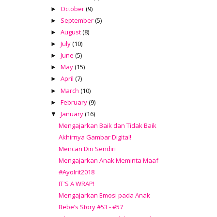
October
(9)
►
September
(5)
►
August
(8)
►
July
(10)
►
June
(5)
►
May
(15)
►
April
(7)
►
March
(10)
►
February
(9)
►
January
(16)
▼
Mengajarkan Baik dan Tidak Baik
Akhirnya Gambar Digital!
Mencari Diri Sendiri
Mengajarkan Anak Meminta Maaf
#AyoIrit2018
IT'S A WRAP!
Mengajarkan Emosi pada Anak
Bebe’s Story #53 - #57