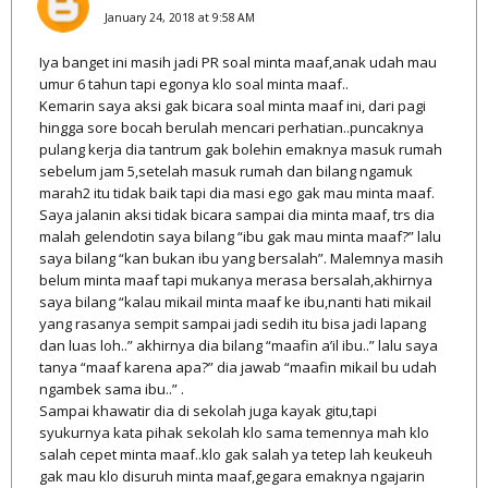
January 24, 2018 at 9:58 AM
Iya banget ini masih jadi PR soal minta maaf,anak udah mau
umur 6 tahun tapi egonya klo soal minta maaf..
Kemarin saya aksi gak bicara soal minta maaf ini, dari pagi
hingga sore bocah berulah mencari perhatian..puncaknya
pulang kerja dia tantrum gak bolehin emaknya masuk rumah
sebelum jam 5,setelah masuk rumah dan bilang ngamuk
marah2 itu tidak baik tapi dia masi ego gak mau minta maaf.
Saya jalanin aksi tidak bicara sampai dia minta maaf, trs dia
malah gelendotin saya bilang “ibu gak mau minta maaf?” lalu
saya bilang “kan bukan ibu yang bersalah”. Malemnya masih
belum minta maaf tapi mukanya merasa bersalah,akhirnya
saya bilang “kalau mikail minta maaf ke ibu,nanti hati mikail
yang rasanya sempit sampai jadi sedih itu bisa jadi lapang
dan luas loh..” akhirnya dia bilang “maafin a’il ibu..” lalu saya
tanya “maaf karena apa?” dia jawab “maafin mikail bu udah
ngambek sama ibu..” .
Sampai khawatir dia di sekolah juga kayak gitu,tapi
syukurnya kata pihak sekolah klo sama temennya mah klo
salah cepet minta maaf..klo gak salah ya tetep lah keukeuh
gak mau klo disuruh minta maaf,gegara emaknya ngajarin