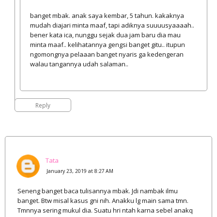
banget mbak. anak saya kembar, 5 tahun. kakaknya
mudah diajari minta maaf, tapi adiknya suuuusyaaaah..
bener kata ica, nunggu sejak dua jam baru dia mau
minta maaf.. kelihatannya gengsi banget gitu.. itupun
ngomongnya pelaaan banget nyaris ga kedengeran
walau tangannya udah salaman..
Reply
Tata
January 23, 2019 at 8:27 AM
Seneng banget baca tulisannya mbak. Jdi nambak ilmu
banget. Btw misal kasus gni nih. Anakku lg main sama tmn.
Tmnnya sering mukul dia. Suatu hri ntah karna sebel anakq