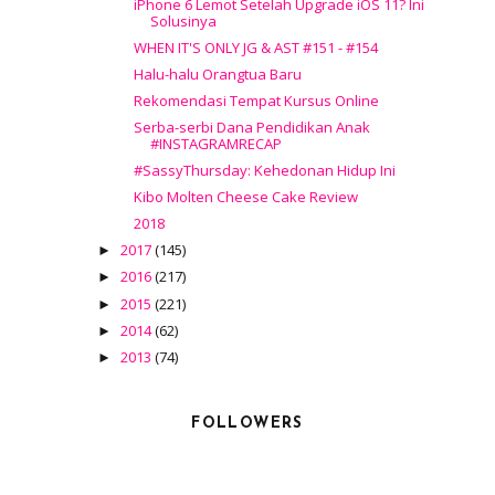
iPhone 6 Lemot Setelah Upgrade iOS 11? Ini
Solusinya
WHEN IT'S ONLY JG & AST #151 - #154
Halu-halu Orangtua Baru
Rekomendasi Tempat Kursus Online
Serba-serbi Dana Pendidikan Anak
#INSTAGRAMRECAP
#SassyThursday: Kehedonan Hidup Ini
Kibo Molten Cheese Cake Review
2018
2017
(145)
►
2016
(217)
►
2015
(221)
►
2014
(62)
►
2013
(74)
►
FOLLOWERS