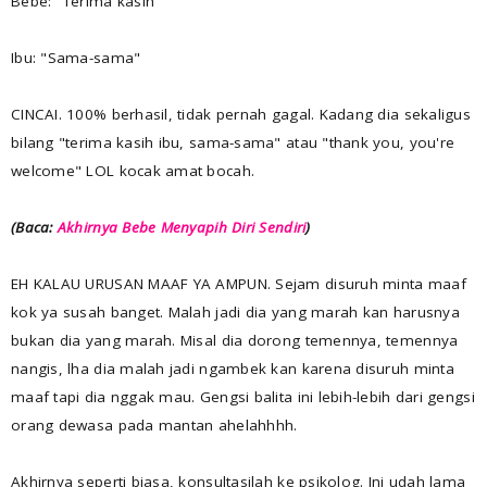
Bebe: "Terima kasih"
Ibu: "Sama-sama"
CINCAI. 100% berhasil, tidak pernah gagal. Kadang dia sekaligus
bilang "terima kasih ibu, sama-sama" atau "thank you, you're
welcome" LOL kocak amat bocah.
(Baca:
Akhirnya Bebe Menyapih Diri Sendiri
)
EH KALAU URUSAN MAAF YA AMPUN. Sejam disuruh minta maaf
kok ya susah banget. Malah jadi dia yang marah kan harusnya
bukan dia yang marah. Misal dia dorong temennya, temennya
nangis, lha dia malah jadi ngambek kan karena disuruh minta
maaf tapi dia nggak mau. Gengsi balita ini lebih-lebih dari gengsi
orang dewasa pada mantan ahelahhhh.
Akhirnya seperti biasa, konsultasilah ke psikolog. Ini udah lama