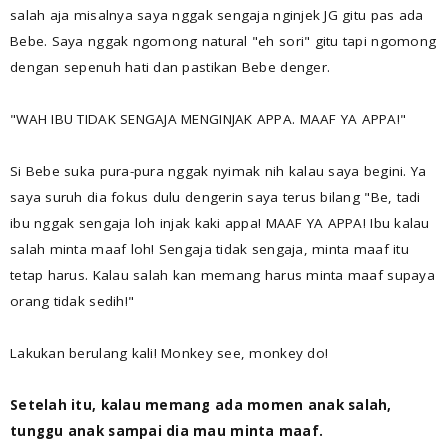
salah aja misalnya saya nggak sengaja nginjek JG gitu pas ada
Bebe. Saya nggak ngomong natural "eh sori" gitu tapi ngomong
dengan sepenuh hati dan pastikan Bebe denger.
"WAH IBU TIDAK SENGAJA MENGINJAK APPA. MAAF YA APPA!"
Si Bebe suka pura-pura nggak nyimak nih kalau saya begini. Ya
saya suruh dia fokus dulu dengerin saya terus bilang "Be, tadi
ibu nggak sengaja loh injak kaki appa! MAAF YA APPA! Ibu kalau
salah minta maaf loh! Sengaja tidak sengaja, minta maaf itu
tetap harus. Kalau salah kan memang harus minta maaf supaya
orang tidak sedih!"
Lakukan berulang kali! Monkey see, monkey do!
Setelah itu, kalau memang ada momen anak salah,
tunggu anak sampai dia mau minta maaf.