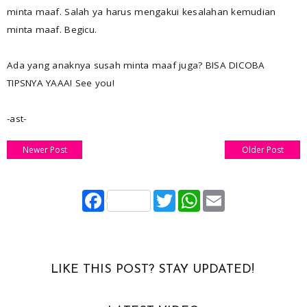
minta maaf. Salah ya harus mengakui kesalahan kemudian
minta maaf. Begicu.
Ada yang anaknya susah minta maaf juga? BISA DICOBA
TIPSNYA YAAA! See you!
-ast-
Newer Post
Older Post
F
T
W
E
a
w
h
m
c
i
a
a
e
t
t
i
b
t
s
l
o
e
A
o
r
p
LIKE THIS POST? STAY UPDATED!
k
p