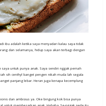
jadi ibu adalah ketika saya menyadari kalau saya tidak
ekarang dan selamanya, hidup saya akan terbagi dengan
saya untuk punya anak. Saya sendiri nggak pernah
liah sih centhyl banget pengen nikah muda lah segala
r banget panjang lebar. Heran juga kenapa kecemplung
sionis dan ambisius ya. Oke bingung kok bisa punya
 hal untuk membesarkan anak. Hahaha. Se-nggak pede itu