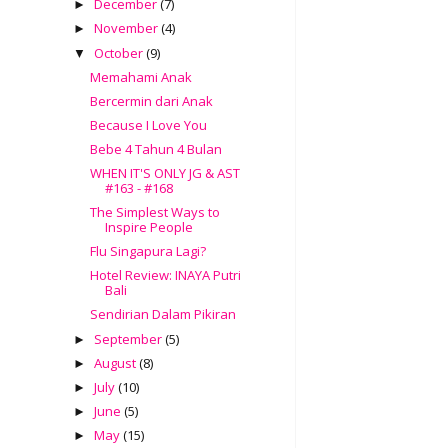
December
(7)
►
November
(4)
►
October
(9)
▼
Memahami Anak
Bercermin dari Anak
Because I Love You
Bebe 4 Tahun 4 Bulan
WHEN IT'S ONLY JG & AST
#163 - #168
The Simplest Ways to
Inspire People
Flu Singapura Lagi?
Hotel Review: INAYA Putri
Bali
Sendirian Dalam Pikiran
September
(5)
►
August
(8)
►
July
(10)
►
June
(5)
►
May
(15)
►