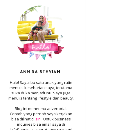
ANNISA STEVIANI
Halo! Saya ibu satu anak yang rutin
menulis keseharian saya, terutama
suka duka menjadi ibu. Saya juga
menulis tentang lifestyle dan beauty.
Blog ini menerima advertorial.
Contoh yang pernah saya kerjakan
bisa dilihat di
sini
. Untuk business
inquiries bisa email saya di
hi[at]annisast.com. Happy reading!