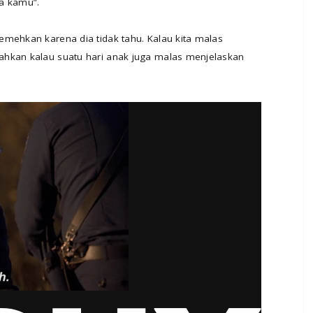
ja kamu”.
emehkan karena dia tidak tahu. Kalau kita malas
ahkan kalau suatu hari anak juga malas menjelaskan