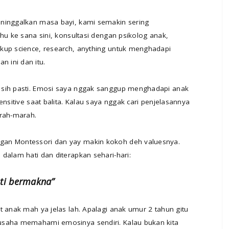
eninggalkan masa bayi, kami semakin sering
hu ke sana sini, konsultasi dengan psikolog anak,
kup science, research, anything untuk menghadapi
 ini dan itu.
 sih pasti. Emosi saya nggak sanggup menghadapi anak
ensitive saat balita. Kalau saya nggak cari penjelasannya
arah-marah.
gan Montessori dan yay makin kokoh deh valuesnya.
dalam hati dan diterapkan sehari-hari:
sti bermakna”
t anak mah ya jelas lah. Apalagi anak umur 2 tahun gitu
usaha memahami emosinya sendiri. Kalau bukan kita