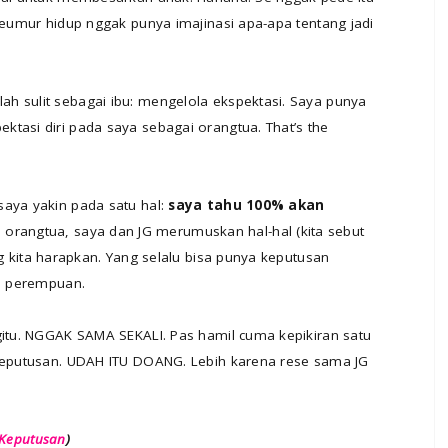
 seumur hidup nggak punya imajinasi apa-apa tentang jadi
h sulit sebagai ibu: mengelola ekspektasi. Saya punya
tasi diri pada saya sebagai orangtua. That’s the
saya yakin pada satu hal:
saya tahu 100% akan
i orangtua, saya dan JG merumuskan hal-hal (kita sebut
ng kita harapkan. Yang selalu bisa punya keputusan
ai perempuan.
gitu. NGGAK SAMA SEKALI. Pas hamil cuma kepikiran satu
 keputusan. UDAH ITU DOANG. Lebih karena rese sama JG
Keputusan
)