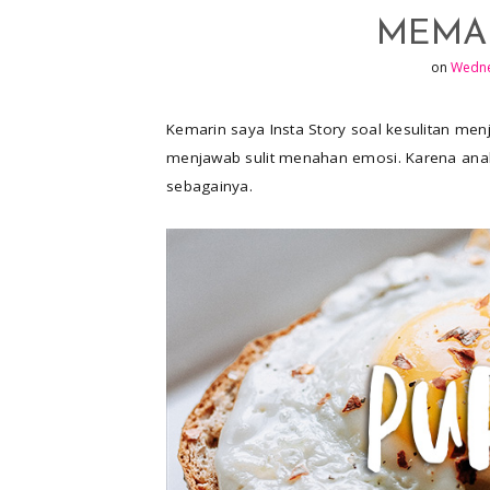
e
p
MEMA
r
r
on
Wedne
e
s
Kemarin saya Insta Story soal kesulitan me
t
menjawab sulit menahan emosi. Karena anak 
sebagainya.