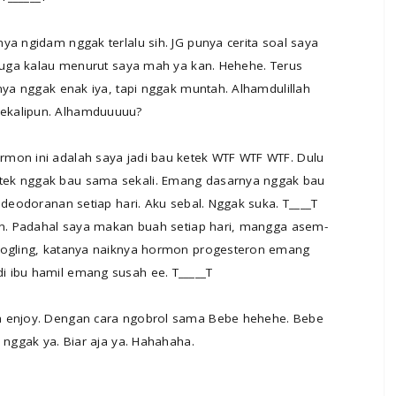
ya ngidam nggak terlalu sih. JG punya cerita soal saya
 juga kalau menurut saya mah ya kan. Hehehe. Terus
tnya nggak enak iya, tapi nggak muntah. Alhamdulillah
ekalipun. Alhamduuuuu?
mon ini adalah saya jadi bau ketek WTF WTF WTF. Dulu
tek nggak bau sama sekali. Emang dasarnya nggak bau
 deodoranan setiap hari. Aku sebal. Nggak suka. T____T
kan. Padahal saya makan buah setiap hari, mangga asem-
googling, katanya naiknya hormon progesteron emang
i ibu hamil emang susah ee. T_____T
a enjoy. Dengan cara ngobrol sama Bebe hehehe. Bebe
 nggak ya. Biar aja ya. Hahahaha.