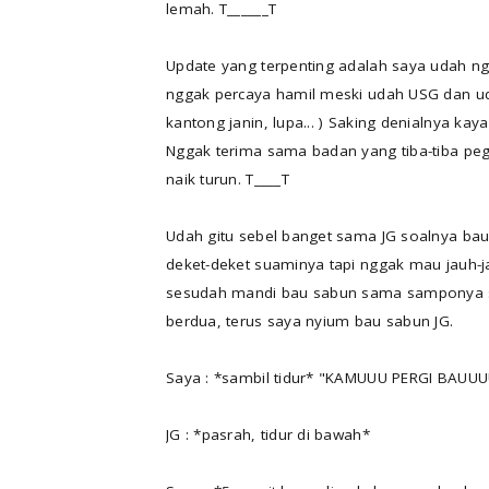
lemah. T______T
Update yang terpenting adalah saya udah ng
nggak percaya hamil meski udah USG dan ud
kantong janin, lupa... ) Saking denialnya kaya
Nggak terima sama badan yang tiba-tiba pe
naik turun. T____T
Udah gitu sebel banget sama JG soalnya bau
deket-deket suaminya tapi nggak mau jauh-j
sesudah mandi bau sabun sama samponya sa
berdua, terus saya nyium bau sabun JG.
Saya : *sambil tidur* "KAMUUU PERGI BAUU
JG : *pasrah, tidur di bawah*