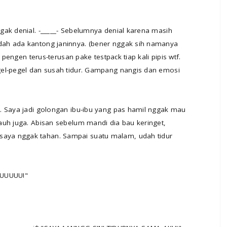
gak denial. -_____- Sebelumnya denial karena masih
ah ada kantong janinnya. (bener nggak sih namanya
 pengen terus-terusan pake testpack tiap kali pipis wtf.
gel-pegel dan susah tidur. Gampang nangis dan emosi
. Saya jadi golongan ibu-ibu yang pas hamil nggak mau
auh juga. Abisan sebelum mandi dia bau keringet,
ya nggak tahan. Sampai suatu malam, udah tidur
UUUUUU!"