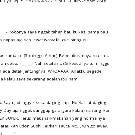
surnya sepi* "SAYAAANNGG SINI TIDURNYA SAMA AKU!"
-_____- Pokonya saya nggak tahan bau kulkas, sama bau
 napas aja tiap lewat wastafel cuci piring itu.
pertama itu (5 minggu 6 hari) Bebe ukurannya masih ...
iran debu. -______- Nah setelah USG kedua, yaitu minggu
ah ada detak jantungnya! WHOAAAA! Anakku segede
a kalau saya sekarang adalah ibu hamil.
. Saya jadi nggak suka daging sapi. Hoek. Liat daging
y Day aja nggak sanggup gara-gara kalau mancing ikan
 HOEK SUPER. Terus makanan-makanan yang normalnya
 atau kari udon Sushi Tei/kari sauce McD, wih go away.
T______T