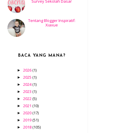
Survey Sekolah Dasar
Tentang Blogger Inspiratif:
Xiaxue
BACA YANG MANA?
2026
(1)
►
2025
(1)
►
2024
(1)
►
2023
(1)
►
2022
(5)
►
2021
(10)
►
2020
(17)
►
2019
(51)
►
2018
(105)
►