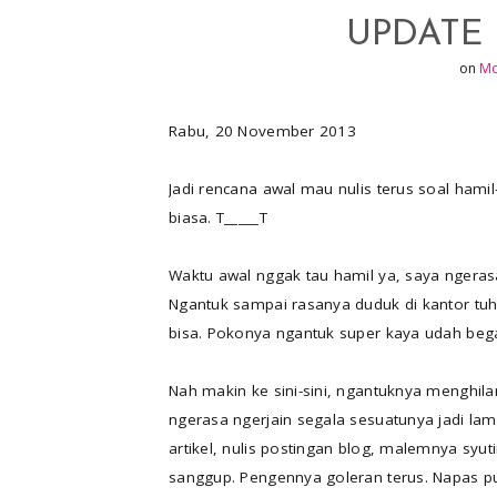
e
p
UPDATE
r
r
on
Mo
e
s
Rabu, 20 November 2013
t
Jadi rencana awal mau nulis terus soal hami
biasa. T_____T
Waktu awal nggak tau hamil ya, saya ngera
Ngantuk sampai rasanya duduk di kantor tuh
bisa. Pokonya ngantuk super kaya udah be
Nah makin ke sini-sini, ngantuknya menghila
ngerasa ngerjain segala sesuatunya jadi lam
artikel, nulis postingan blog, malemnya syut
sanggup. Pengennya goleran terus. Napas pu