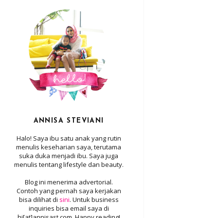
ANNISA STEVIANI
Halo! Saya ibu satu anak yang rutin
menulis keseharian saya, terutama
suka duka menjadi ibu. Saya juga
menulis tentang lifestyle dan beauty.
Blog ini menerima advertorial.
Contoh yang pernah saya kerjakan
bisa dilihat di
sini
. Untuk business
inquiries bisa email saya di
hi[at]annisast.com. Happy reading!