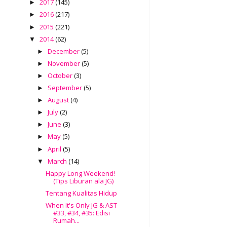
2017
(145)
►
2016
(217)
►
2015
(221)
►
2014
(62)
▼
December
(5)
►
November
(5)
►
October
(3)
►
September
(5)
►
August
(4)
►
July
(2)
►
June
(3)
►
May
(5)
►
April
(5)
►
March
(14)
▼
Happy Long Weekend!
(Tips Liburan ala JG)
Tentang Kualitas Hidup
When It's Only JG & AST
#33, #34, #35: Edisi
Rumah...