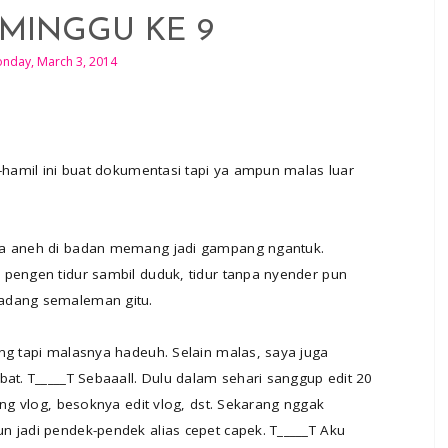
 MINGGU KE 9
nday, March 3, 2014
l-hamil ini buat dokumentasi tapi ya ampun malas luar
sa aneh di badan memang jadi gampang ngantuk.
 pengen tidur sambil duduk, tidur tanpa nyender pun
gadang semaleman gitu.
ng tapi malasnya hadeuh. Selain malas, saya juga
bat. T_____T Sebaaall. Dulu dalam sehari sanggup edit 20
ing vlog, besoknya edit vlog, dst. Sekarang nggak
n jadi pendek-pendek alias cepet capek. T_____T Aku