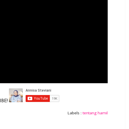
BE!
Labels :
tentang hamil