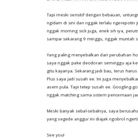
Tapi meski sensitif dengan bebauan, untungn
ngidam di sini dan nggak terlalu ngerepotin
nggak morning sick juga, enek sih iya, peru
sampai sekarang 9 minggu, nggak muntah s
Yang paling menyebalkan dari perubahan hor
saya nggak pake deodoran seminggu aja ke
gitu kayanya. Sekarang jadi bau, terus harus
Plus saya jadi susah ee. Ini juga menyebal
asem pula. Tapi tetep susah ee. Googling-
nggak matching sama sistem pencernaan jad
Meski banyak sebal-sebalnya, saya berusah
yang segede anggur ini diajak ngobrol ngerti
See you!