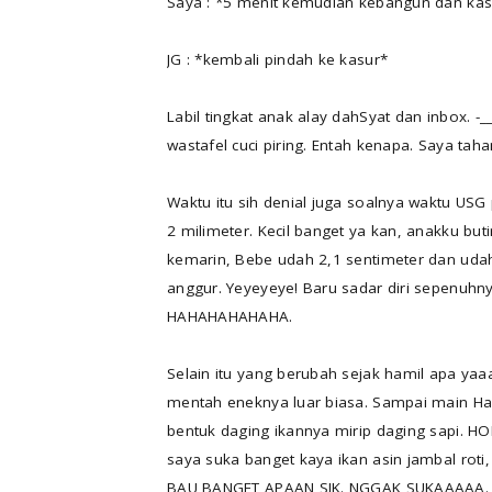
Saya : *5 menit kemudian kebangun dan ka
JG : *kembali pindah ke kasur*
Labil tingkat anak alay dahSyat dan inbox. 
wastafel cuci piring. Entah kenapa. Saya tahan
Waktu itu sih denial juga soalnya waktu USG 
2 milimeter. Kecil banget ya kan, anakku but
kemarin, Bebe udah 2,1 sentimeter dan ud
anggur. Yeyeyeye! Baru sadar diri sepenuhny
HAHAHAHAHAHA.
Selain itu yang berubah sejak hamil apa yaaa
mentah eneknya luar biasa. Sampai main Ha
bentuk daging ikannya mirip daging sapi.
saya suka banget kaya ikan asin jambal roti,
BAU BANGET APAAN SIK. NGGAK SUKAAAAA. 