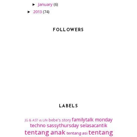
January
(6)
►
2013
(74)
►
FOLLOWERS
LABELS
familytalk
monday
bebe's story
JG & AST vs Life
techno
sassythursday
selasacantik
tentang anak
tentang
tentang asi