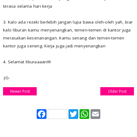
terasa selama hari kerja
3. Kalo ada rezeki berlebih jangan lupa bawa oleh-oleh yah, biar
kalo liburan kamu menyenangkan, temen-temen di kantor juga
merasakan kesenanangan. Kamu senang dan temen-temen
kantor juga seneng. Kerja juga jadi menyenangkan
4. Selamat liburaaaan!!!!
-JG-
Newer Post
Older Post
F
T
W
E
a
w
h
m
c
i
a
a
e
t
t
i
b
t
s
l
o
e
A