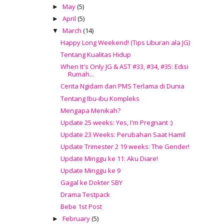
May
(5)
►
April
(5)
►
March
(14)
▼
Happy Long Weekend! (Tips Liburan ala JG)
Tentang Kualitas Hidup
When It's Only JG & AST #33, #34, #35: Edisi
Rumah...
Cerita Ngidam dan PMS Terlama di Dunia
Tentang Ibu-ibu Kompleks
Mengapa Menikah?
Update 25 weeks: Yes, I'm Pregnant :)
Update 23 Weeks: Perubahan Saat Hamil
Update Trimester 2 19 weeks: The Gender!
Update Minggu ke 11: Aku Diare!
Update Minggu ke 9
Gagal ke Dokter SBY
Drama Testpack
Bebe 1st Post
February
(5)
►