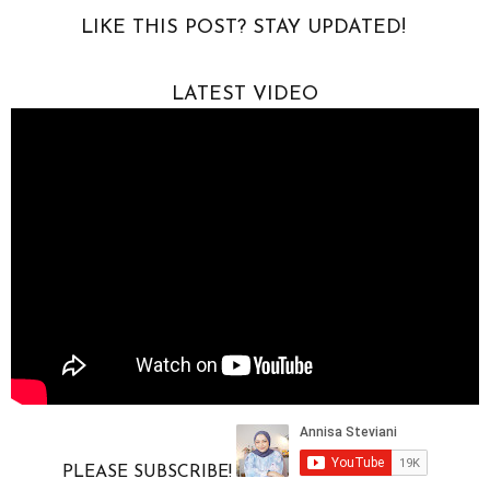
o
r
p
LIKE THIS POST? STAY UPDATED!
k
p
LATEST VIDEO
PLEASE SUBSCRIBE!