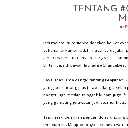
e
p
TENTANG #
r
r
M
e
on
F
s
t
Jadi malam itu ceritanya dadakan ke Senay
seharian di kantor. Udah makan terus jalan-
jam 9 malem itu rotinya beli 2 gratis 1. An
Eh ternyata di bawah lagi ada #ChangeDestin
Saya udah lama denger tentang keajaiban
SK
yang jadi kinclong plus jerawat ilang setelah
banget juga meskipun nggak kusam juga. *RI
yang gampang jerawatan jadi seumur hidup k
Tapi meski demikian pengen dong kinclong ba
museum itu. Maap potonya seadanya yah, c