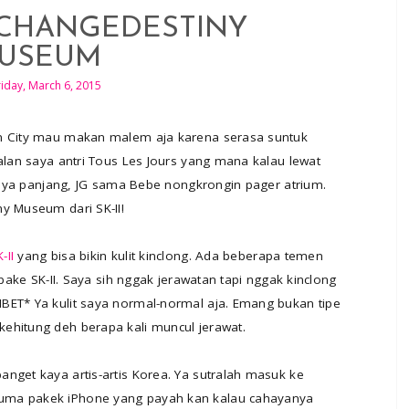
CHANGEDESTINY
USEUM
riday, March 6, 2015
an City mau makan malem aja karena serasa suntuk
jalan saya antri Tous Les Jours yang mana kalau lewat
trinya panjang, JG sama Bebe nongkrongin pager atrium.
y Museum dari SK-II!
-II
yang bisa bikin kulit kinclong. Ada beberapa temen
 pake SK-II. Saya sih nggak jerawatan tapi nggak kinclong
BET* Ya kulit saya normal-normal aja. Emang bukan tipe
ehitung deh berapa kali muncul jerawat.
nget kaya artis-artis Korea. Ya sutralah masuk ke
uma pakek iPhone yang payah kan kalau cahayanya