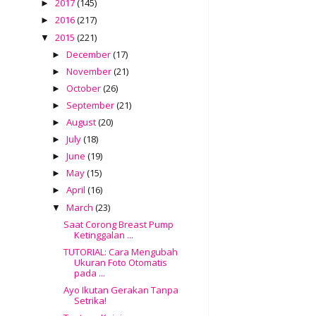
2017
(145)
►
2016
(217)
►
2015
(221)
▼
December
(17)
►
November
(21)
►
October
(26)
►
September
(21)
►
August
(20)
►
July
(18)
►
June
(19)
►
May
(15)
►
April
(16)
►
March
(23)
▼
Saat Corong Breast Pump
Ketinggalan ...
TUTORIAL: Cara Mengubah
Ukuran Foto Otomatis
pada ...
Ayo Ikutan Gerakan Tanpa
Setrika!