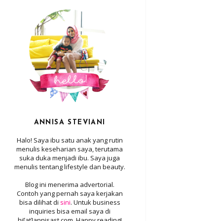
ANNISA STEVIANI
Halo! Saya ibu satu anak yang rutin
menulis keseharian saya, terutama
suka duka menjadi ibu. Saya juga
menulis tentang lifestyle dan beauty.
Blog ini menerima advertorial.
Contoh yang pernah saya kerjakan
bisa dilihat di
sini
. Untuk business
inquiries bisa email saya di
hi[at]annisast.com. Happy reading!