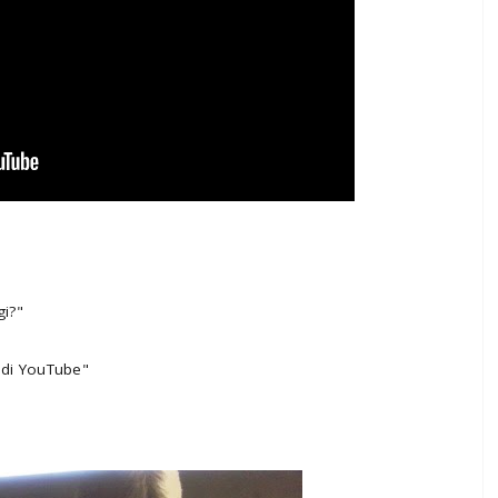
i?"
 di YouTube"