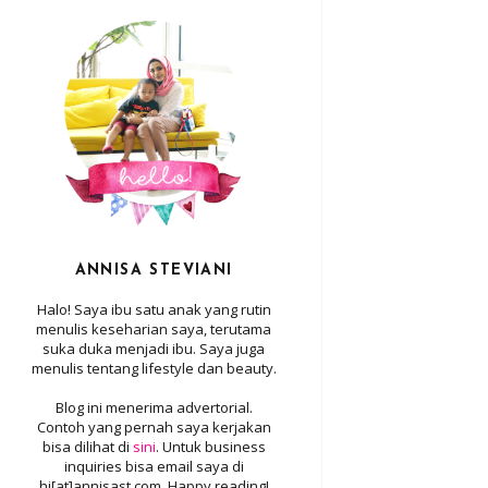
ANNISA STEVIANI
Halo! Saya ibu satu anak yang rutin
menulis keseharian saya, terutama
suka duka menjadi ibu. Saya juga
menulis tentang lifestyle dan beauty.
Blog ini menerima advertorial.
Contoh yang pernah saya kerjakan
bisa dilihat di
sini
. Untuk business
inquiries bisa email saya di
hi[at]annisast.com. Happy reading!