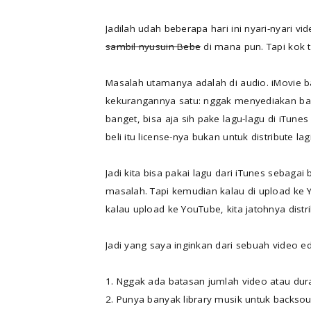
Jadilah udah beberapa hari ini nyari-nyari vi
sambil nyusuin Bebe
di mana pun. Tapi kok 
Masalah utamanya adalah di audio. iMovie 
kekurangannya satu: nggak menyediakan bany
banget, bisa aja sih pake lagu-lagu di iTunes
beli itu license-nya bukan untuk distribute lag
Jadi kita bisa pakai lagu dari iTunes sebagai
masalah. Tapi kemudian kalau di upload ke 
kalau upload ke YouTube, kita jatohnya distrib
Jadi yang saya inginkan dari sebuah video edi
1. Nggak ada batasan jumlah video atau duras
2. Punya banyak library musik untuk backsou