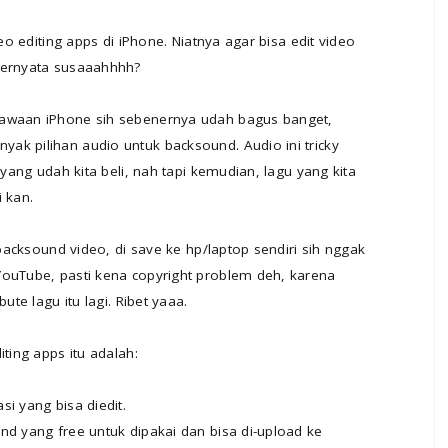
deo editing apps di iPhone. Niatnya agar bisa edit video
ternyata susaaahhhh?
bawaan iPhone sih sebenernya udah bagus banget,
ak pilihan audio untuk backsound. Audio ini tricky
 yang udah kita beli, nah tapi kemudian, lagu yang kita
i kan.
 backsound video, di save ke hp/laptop sendiri sih nggak
YouTube, pasti kena copyright problem deh, karena
ute lagu itu lagi. Ribet yaaa.
ting apps itu adalah:
i yang bisa diedit.
nd yang free untuk dipakai dan bisa di-upload ke