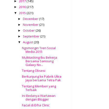
2017
(145)
►
2016
(217)
►
2015
(221)
▼
December
(17)
►
November
(21)
►
October
(26)
►
September
(21)
►
August
(20)
▼
Ngomongin Tren Social
Media 2015
Multitasking Ibu Bekerja
Bersama Samsung
Galaxy No...
Tentang Obsesi
Berkunjung ke Pabrik Ultra
Jaya bersama Tetra Pak
Tentang Memberi yang
Terbaik
Ini Bedanya Wartawan
dengan Blogger
Facial di Erha Clinic