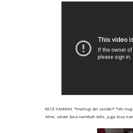
KECE YAHHHH. *memuji diri sendiri* *eh muj
Alive, selain bisa nambah teks, juga bisa na