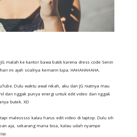
in. JG malah ke kantor bawa batik karena dress code Senin
hari ini ajah soalnya kemarin lupa. HAHAHAHAHA.
ouTube. Dulu waktu awal nikah, aku dan JG niatnya mau
amil dan nggak punya energi untuk edit video dan nggak
anya butek. XD
api malesssss kalau harus edit video di laptop. Dulu sih
apan aja, sekarang mana bisa, kalau udah nyampe
top.