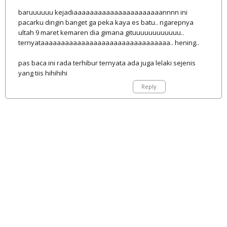
baruuuuuu kejadiaaaaaaaaaaaaaaaaaaaaaannnn ini
pacarku dingin banget ga peka kaya es batu.. ngarepnya
ultah 9 maret kemaren dia gimana gituuuuuuuuuuuu..
ternyataaaaaaaaaaaaaaaaaaaaaaaaaaaaaaaa.. hening..
pas baca ini rada terhibur ternyata ada juga lelaki sejenis
yang tiis hihihihi
Reply