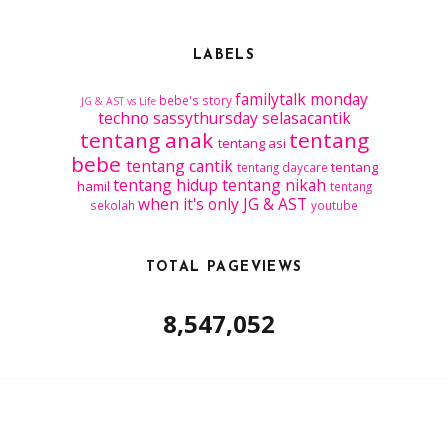
LABELS
familytalk
monday
bebe's story
JG & AST vs Life
techno
sassythursday
selasacantik
tentang anak
tentang
tentang asi
bebe
tentang cantik
tentang
tentang daycare
tentang hidup
tentang nikah
hamil
tentang
when it's only JG & AST
sekolah
youtube
TOTAL PAGEVIEWS
8,547,052