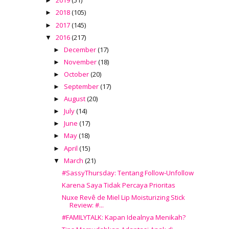
2019
(51)
►
2018
(105)
►
2017
(145)
►
2016
(217)
▼
December
(17)
►
November
(18)
►
October
(20)
►
September
(17)
►
August
(20)
►
July
(14)
►
June
(17)
►
May
(18)
►
April
(15)
►
March
(21)
▼
#SassyThursday: Tentang Follow-Unfollow
Karena Saya Tidak Percaya Prioritas
Nuxe Revê de Miel Lip Moisturizing Stick
Review: #...
#FAMILYTALK: Kapan Idealnya Menikah?