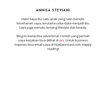
ANNISA STEVIANI
Halo! Saya ibu satu anak yang rutin menulis
keseharian saya, terutama suka duka menjadi ibu.
Saya juga menulis tentang lifestyle dan beauty.
Blog ini menerima advertorial. Contoh yang pernah
saya kerjakan bisa dilihat di
sini
. Untuk business
inquiries bisa email saya di hi[at]annisast.com. Happy
reading!