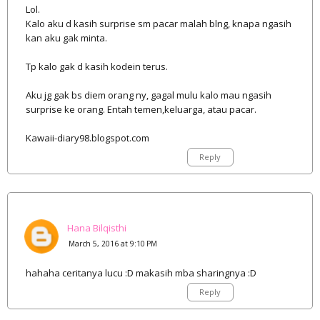
Lol.
Kalo aku d kasih surprise sm pacar malah blng, knapa ngasih
kan aku gak minta.
Tp kalo gak d kasih kodein terus.
Aku jg gak bs diem orang ny, gagal mulu kalo mau ngasih
surprise ke orang. Entah temen,keluarga, atau pacar.
Kawaii-diary98.blogspot.com
Reply
Hana Bilqisthi
March 5, 2016 at 9:10 PM
hahaha ceritanya lucu :D makasih mba sharingnya :D
Reply