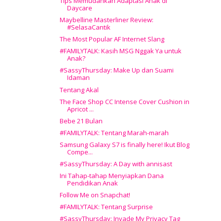
Tips Memudahkan Adaptasi Anak di
Daycare
Maybelline Masterliner Review:
#SelasaCantik
The Most Popular AF Internet Slang
#FAMILYTALK: Kasih MSG Nggak Ya untuk
Anak?
#SassyThursday: Make Up dan Suami
Idaman
Tentang Akal
The Face Shop CC Intense Cover Cushion in
Apricot ...
Bebe 21 Bulan
#FAMILYTALK: Tentang Marah-marah
Samsung Galaxy S7 is finally here! Ikut Blog
Compe...
#SassyThursday: A Day with annisast
Ini Tahap-tahap Menyiapkan Dana
Pendidikan Anak
Follow Me on Snapchat!
#FAMILYTALK: Tentang Surprise
#SassyThursday: Invade My Privacy Tag