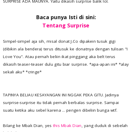
SURPRISE ADA MAUNYA. Yaitu dikasih surprise balik lol.
Baca punya Isti di sini:
Tentang Surprise
Simpel-simpel aja sih, misal donat J.Co dipakein tusuk gigi
(dibikin ala bendera) terus ditusuk ke donatnya dengan tulisan "I
Love You". Atau pernah beliin ikat pinggang aka belt terus
dikasih teaser-teaser dulu gitu biar surprise. *apa-apan ini* *alay
sekali aku* *cringe*
TAPINYA BELIAU KESAYANGAN INI NGGAK PEKA GITU. Jadinya
surprise-surprise itu tidak pernah berbalas surprise. Sampai
suatu ketika aku sebel karena ... pengen dibeliin bunga wtf.
Bilang ke Mbak Dian, yes
this Mbak Dian
, yang duduk di sebelah