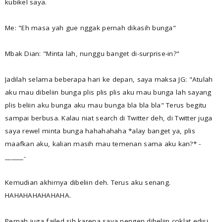
kubikel saya.
Me: "Eh masa yah gue nggak pernah dikasih bunga"
Mbak Dian: "Minta lah, nunggu banget di-surprise-in?"
Jadilah selama beberapa hari ke depan, saya maksa JG: "Atulah
aku mau dibeliin bunga plis plis plis aku mau bunga lah sayang
plis beliin aku bunga aku mau bunga bla bla bla" Terus begitu
sampai berbusa. Kalau niat search di Twitter deh, di Twitter juga
saya rewel minta bunga hahahahaha *alay banget ya, plis
maafkan aku, kalian masih mau temenan sama aku kan?* -
______-
Kemudian akhirnya dibeliin deh. Terus aku senang.
HAHAHAHAHAHAHA.
Pernah juga failed sih karena saya pengen dibeliin coklat edisi