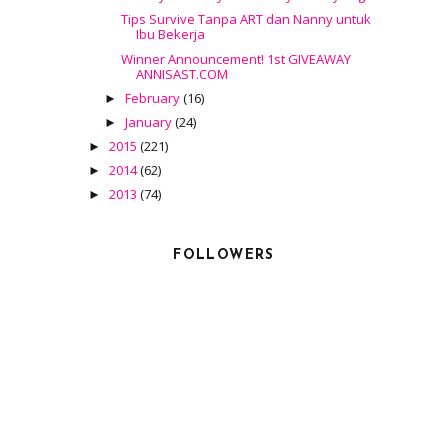
Tips Survive Tanpa ART dan Nanny untuk
Ibu Bekerja
Winner Announcement! 1st GIVEAWAY
ANNISAST.COM
February
(16)
►
January
(24)
►
2015
(221)
►
2014
(62)
►
2013
(74)
►
FOLLOWERS