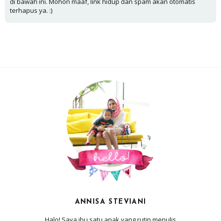
di bawah ini. Mohon maaf, link hidup dan spam akan otomatis
terhapus ya. :)
ANNISA STEVIANI
Halo! Saya ibu satu anak yang rutin menulis