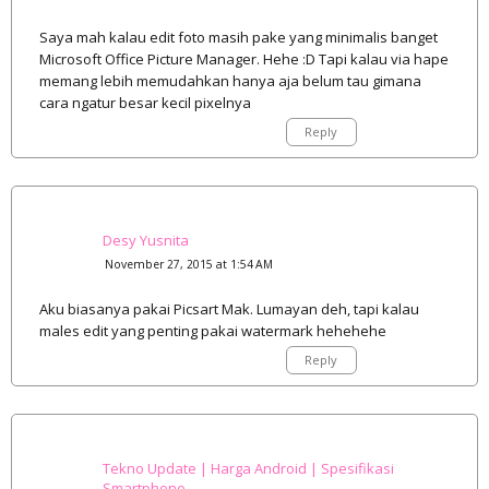
Saya mah kalau edit foto masih pake yang minimalis banget
Microsoft Office Picture Manager. Hehe :D Tapi kalau via hape
memang lebih memudahkan hanya aja belum tau gimana
cara ngatur besar kecil pixelnya
Reply
Desy Yusnita
November 27, 2015 at 1:54 AM
Aku biasanya pakai Picsart Mak. Lumayan deh, tapi kalau
males edit yang penting pakai watermark hehehehe
Reply
Tekno Update | Harga Android | Spesifikasi
Smartphone