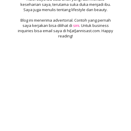
keseharian saya, terutama suka duka menjadi ibu.
Saya juga menulis tentang lifestyle dan beauty.
Blog ini menerima advertorial. Contoh yang pernah
saya kerjakan bisa dilihat di
sini
. Untuk business
inquiries bisa email saya di hi[at]annisast.com. Happy
reading!