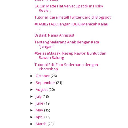
LA Girl Matte Flat Velvet Lipstick in Frisky
Revie...
Tutorial: Cara Install Twitter Card di Blogspot
#FAMILYTALK: Jangan (Dulu) Menikah Kalau
...
Di Balik Nama Annisast
Tentang Melarang Anak dengan Kata
"Jangan"
#SelasaMasak: Resep Rawon Buntut dan
Rawon Balung
Tutorial Edit Foto Sederhana dengan
Photoshop
October
(26)
►
September
(21)
►
August
(20)
►
July
(18)
►
June
(19)
►
May
(15)
►
April
(16)
►
March
(23)
►