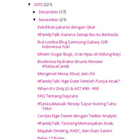
2015
(221)
▼
December
(17)
►
November
(21)
▼
Keluhkan Jakarta dengan Qlue
#FamilyTalk: Karena Setiap Ibu itu Berbeda
Ikut Lomba Blog Samsung Galaxy Gift
Indonesia Yuk!
Misteri Sugar Bugs, Urat Hijau di Hidung Bayi
Bioderma Hydrabio Brume Review:
#SelasaCantik
Mengenal Alexa, Klout, dan DA
#FamilyTalk: Nge-Date Setelah Punya Anak?
When It's Only JG & AST #89 - #93
FAQ Tentang Daycare
#SelasaMasak: Resep Sayur Kuning Tahu
Telur
Cerdas Nge-Tweet dengan Twitter Analytic
#FamilyTalk: Tentang Memanjakan Anak
Majalah Dinding, AADC, dan Dian Sastro
Bebe 17 Bulan