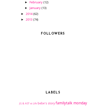
February
(12)
►
January
(13)
►
2014
(62)
►
2013
(74)
►
FOLLOWERS
LABELS
familytalk
monday
bebe's story
JG & AST vs Life