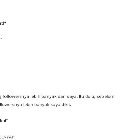
rd"
d"
ollowersnya lebih banyak dari saya. Itu dulu, sebelum
lowersnya lebih banyak saya dikit.
ku!"
ULNYA!"