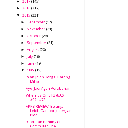
2017
(145)
►
2016
(217)
►
2015
(221)
▼
December
(17)
►
November
(21)
►
October
(26)
►
September
(21)
►
August
(20)
►
July
(18)
►
June
(19)
►
May
(15)
▼
Jalan-jalan Bergizi Bareng
Milna
Ayo, Jadi Agen Perubahan!
When It's Only JG & AST
#69 - #72
APPS REVIEW: Belanja
Lebih Gampang dengan
Pick
9 Catatan Penting di
Commuter Line