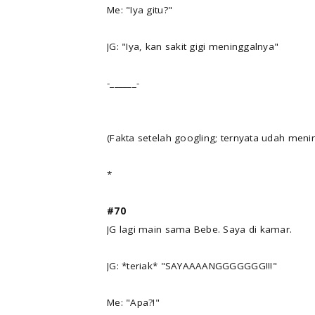
Me: "Iya gitu?"
JG: "Iya, kan sakit gigi meninggalnya"
-______-
(Fakta setelah googling; ternyata udah meni
*
#70
JG lagi main sama Bebe. Saya di kamar.
JG: *teriak* "SAYAAAANGGGGGGG!!!"
Me: "Apa?!"