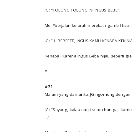
JG: "TOLONG TOLONG INI INGUS BEBE"
Me: *berjalan ke arah mereka, ngambil tisu,
JG: "IH BEBEEEE, INGUS KAMU KENAPA KEKINI
Kenapa? Karena ingus Bebe hijau seperti gree
*
#71
Malam yang damai itu. JG ngomong dengan 
JG: "Sayang, kalau nanti suatu hari gaji ka
..."