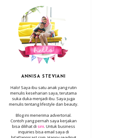
ANNISA STEVIANI
Halo! Saya ibu satu anak yang rutin
menulis keseharian saya, terutama
suka duka menjadi ibu. Saya juga
menulis tentang lifestyle dan beauty.
Blog ini menerima advertorial.
Contoh yang pernah saya kerjakan
bisa dilihat di
sini
. Untuk business
inquiries bisa email saya di
hi[at]annisast.com. Happy reading!