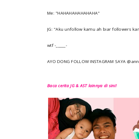
Me: "HAHAHAHAHAHAHA"
JG: "Aku unfollow kamu ah biar followers k
wtf -_____-
AYO DONG FOLLOW INSTAGRAM SAYA @annisa
Baca cerita JG & AST lainnya di sini!