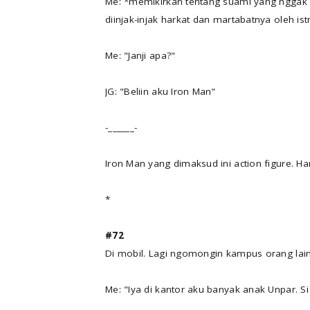
Me: *memikirkan tentang suami yang nggak ma
diinjak-injak harkat dan martabatnya oleh istr
Me: "Janji apa?"
JG: "Beliin aku Iron Man"
-______-
Iron Man yang dimaksud ini action figure. Ha
*
#72
Di mobil. Lagi ngomongin kampus orang lain
Me: "Iya di kantor aku banyak anak Unpar. Si