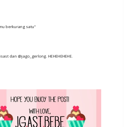
amu berkurang satu"
st dan @jago_gerlong. HEHEHEHEHE.