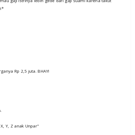
u gaji istrinya lebih gede dari gaji suami karena takut
i*
rganya Rp 2,5 juta. BHAY!
.
 X, Y, Z anak Unpar"