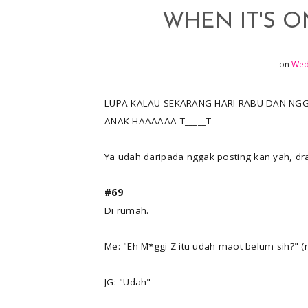
e
p
WHEN IT'S ON
r
r
e
on
Wed
s
t
LUPA KALAU SEKARANG HARI RABU DAN NGG
ANAK HAAAAAA T_____T
Ya udah daripada nggak posting kan yah, draf
#69
Di rumah.
Me: "Eh M*ggi Z itu udah maot belum sih?" 
JG: "Udah"