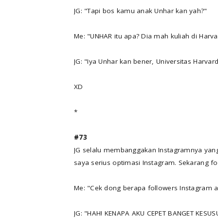
JG: "Tapi bos kamu anak Unhar kan yah?"
Me: "UNHAR itu apa? Dia mah kuliah di Harva
JG: "Iya Unhar kan bener, Universitas Harvar
XD
*
#73
JG selalu membanggakan Instagramnya yang f
saya serius optimasi Instagram. Sekarang fol
Me: "Cek dong berapa followers Instagram a
JG: "HAH! KENAPA AKU CEPET BANGET KESUS