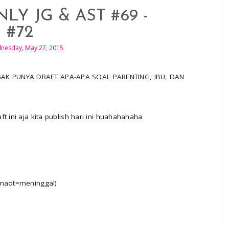
LY JG & AST #69 -
#72
nesday, May 27, 2015
AK PUNYA DRAFT APA-APA SOAL PARENTING, IBU, DAN
t ini aja kita publish hari ini huahahahaha
(maot=meninggal)