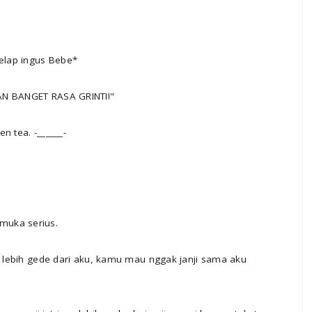
 elap ingus Bebe*
AN BANGET RASA GRINTI!"
n tea. -______-
muka serius.
mu lebih gede dari aku, kamu mau nggak janji sama aku