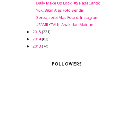
Daily Make Up Look: #SelasaCantik
Yuk, Bikin Alas Foto Sendiri
Serba-serbi Alas Foto di Instagram
#FAMILYTALK: Anak dan Mainan
2015
(221)
►
2014
(62)
►
2013
(74)
►
FOLLOWERS