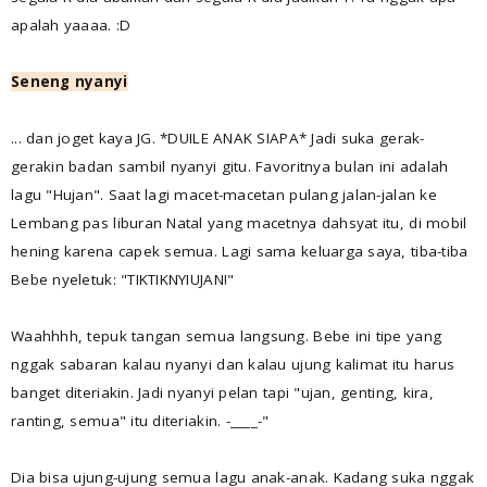
apalah yaaaa. :D
Seneng nyanyi
... dan joget kaya JG. *DUILE ANAK SIAPA* Jadi suka gerak-
gerakin badan sambil nyanyi gitu. Favoritnya bulan ini adalah
lagu "Hujan". Saat lagi macet-macetan pulang jalan-jalan ke
Lembang pas liburan Natal yang macetnya dahsyat itu, di mobil
hening karena capek semua. Lagi sama keluarga saya, tiba-tiba
Bebe nyeletuk: "TIKTIKNYIUJAN!"
Waahhhh, tepuk tangan semua langsung. Bebe ini tipe yang
nggak sabaran kalau nyanyi dan kalau ujung kalimat itu harus
banget diteriakin. Jadi nyanyi pelan tapi "ujan, genting, kira,
ranting, semua" itu diteriakin. -____-"
Dia bisa ujung-ujung semua lagu anak-anak. Kadang suka nggak