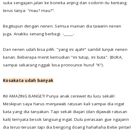
suka sengajain jalan ke boneka anjing dan sodorin itu kentang
terus tanya: "mau? mau?".
Begitupun dengan nenen. Semua mainan dia tawarin nenen
juga. Anakku senang berbagi. -_____-
Dan nenen udah bisa pilih. "yang ini ajah!" sambil tunjuk nenen
kanan. Beberapa menit kemudian "ini tutup, ini buta". (BUKA,
sampai sekarang nggak bisa pronounce huruf "K").
Kosakata udah banyak
INI AMAZING BANGET! Punya anak cerewet itu lucu sekali!
Meskipun saya harus menjawab ratusan kali sampai dia ingat
kata yang dia tanyakan. Tapi sekali diajari (dan dijawab ratusan
kali) ternyata besok langsung ingat. Dulu perasaan gue ngajarin
dia terus-terusan tapi dia bengong doang hahahaha Bebe pintar!