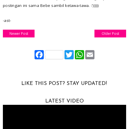
postingan ini sama Bebe sambil ketawa-tawa. :')))))
-ast-
Newer Post
Older Post
F
T
W
E
a
w
h
m
c
i
a
a
e
t
t
i
b
t
s
l
o
e
A
o
r
p
LIKE THIS POST? STAY UPDATED!
k
p
LATEST VIDEO