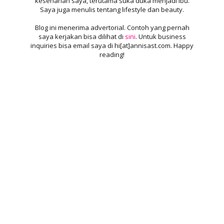
keseharian saya, terutama suka duka menjadi ibu.
Saya juga menulis tentang lifestyle dan beauty.
Blog ini menerima advertorial. Contoh yang pernah
saya kerjakan bisa dilihat di
sini
. Untuk business
inquiries bisa email saya di hi[at]annisast.com. Happy
reading!