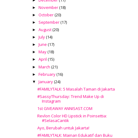
►
November
(18)
►
October
(20)
►
September
(17)
►
August
(20)
►
July
(14)
►
June
(17)
►
May
(18)
►
April
(15)
►
March
(21)
►
February
(16)
►
January
(24)
▼
#FAMILYTALK: 5 Masalah Taman di Jakarta
#SassyThursday: Trend Make Up di
Instagram
1st GIVEAWAY ANNISAST.COM
Revlon Color HD Lipstick in Poinsettia:
#SelasaCantik
Ayo, Berubah untuk Jakarta!
#FAMILYTALK: Mainan Edukatif dan Buku