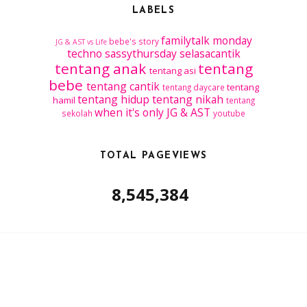
LABELS
familytalk
monday
bebe's story
JG & AST vs Life
techno
sassythursday
selasacantik
tentang anak
tentang
tentang asi
bebe
tentang cantik
tentang
tentang daycare
tentang hidup
tentang nikah
hamil
tentang
when it's only JG & AST
sekolah
youtube
TOTAL PAGEVIEWS
8,545,384