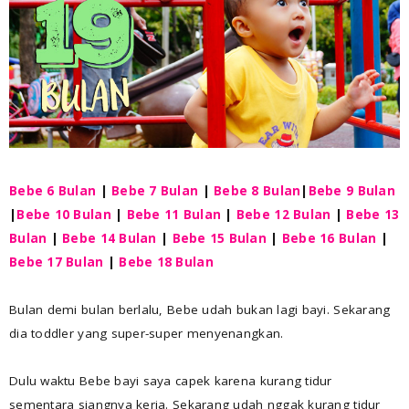
Bebe 6 Bulan
|
Bebe 7 Bulan
|
Bebe 8 Bulan
|
Bebe 9 Bulan
|
Bebe 10 Bulan
|
Bebe 11 Bulan
|
Bebe 12
Bulan
|
Bebe 13
Bulan
|
Bebe 14 Bulan
|
Bebe 15 Bulan
|
Bebe 16 Bulan
|
Bebe 17 Bulan
|
Bebe 18 Bulan
Bulan demi bulan berlalu, Bebe udah bukan lagi bayi. Sekarang
dia toddler yang super-super menyenangkan.
Dulu waktu Bebe bayi saya capek karena kurang tidur
sementara siangnya kerja. Sekarang udah nggak kurang tidur