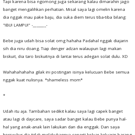
Tapi karena bisa ngomong juga sekarang kalau dimarahin jago
banget mengalihkan perhatian. Misal saya lagi omelin karena
dia nggak mau pake baju, dia suka diem terus tiba-tiba bilang:
"IBU! LAMPU!" -_______-
Bebe juga udah bisa solat omg hahaha Padahal nggak diajarin
sih dia niru doang. Tiap denger adzan walaupun lagi makan
biskuit, dia taro biskuitnya di lantai terus adegan solat dulu. XD
Wahahahahaha gilak ini postingan isinya kelucuan Bebe semua
nggak kuat nulisnya. *shameless mom*
*
Udah itu aja. Tambahan sedikit kalau saya lagi capek banget
atau lagi di daycare, saya sadar banget kalau Bebe punya hal-
hal yang anak-anak lain lakukan dan dia enggak. Dan saya
bersyukur dia tidak melakukannya seperti keluar-keluarin barang