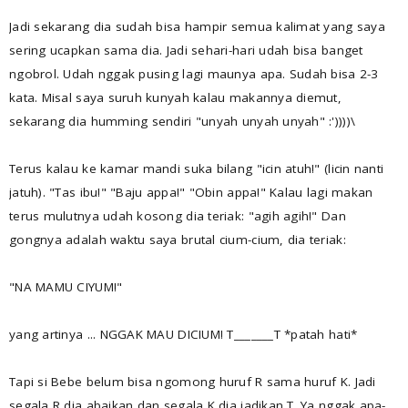
Jadi sekarang dia sudah bisa hampir semua kalimat yang saya
sering ucapkan sama dia. Jadi sehari-hari udah bisa banget
ngobrol. Udah nggak pusing lagi maunya apa. Sudah bisa 2-3
kata. Misal saya suruh kunyah kalau makannya diemut,
sekarang dia humming sendiri "unyah unyah unyah" :'))))\
Terus kalau ke kamar mandi suka bilang "icin atuh!" (licin nanti
jatuh). "Tas ibu!" "Baju appa!" "Obin appa!" Kalau lagi makan
terus mulutnya udah kosong dia teriak: "agih agih!" Dan
gongnya adalah waktu saya brutal cium-cium, dia teriak:
"NA MAMU CIYUM!"
yang artinya ... NGGAK MAU DICIUM! T_______T *patah hati*
Tapi si Bebe belum bisa ngomong huruf R sama huruf K. Jadi
segala R dia abaikan dan segala K dia jadikan T. Ya nggak apa-